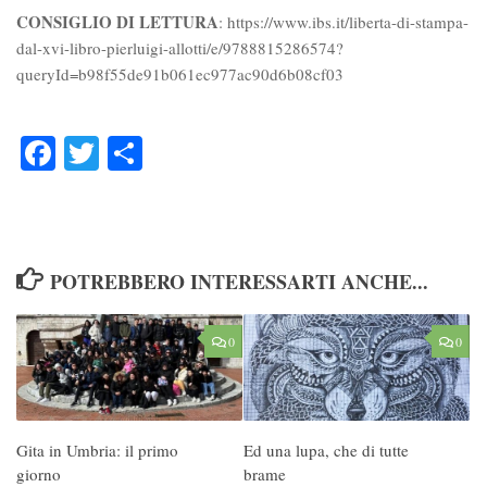
CONSIGLIO DI LETTURA
: https://www.ibs.it/liberta-di-stampa-
dal-xvi-libro-pierluigi-allotti/e/9788815286574?
queryId=b98f55de91b061ec977ac90d6b08cf03
Facebook
Twitter
Condividi
POTREBBERO INTERESSARTI ANCHE...
0
0
Gita in Umbria: il primo
Ed una lupa, che di tutte
giorno
brame