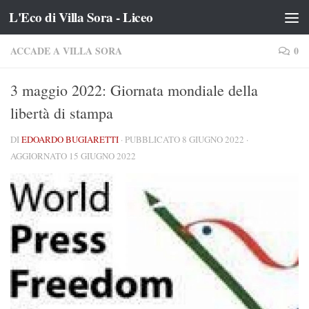
L'Eco di Villa Sora - Liceo
Salta al contenuto
ACCADE A VILLA SORA
0
3 maggio 2022: Giornata mondiale della
libertà di stampa
DI
EDOARDO BUGIARETTI
· PUBBLICATO
8 GIUGNO 2022
·
AGGIORNATO
15 GIUGNO 2022