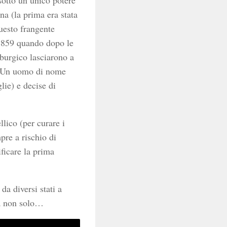
sotto un unico potere
na (la prima era stata
uesto frangente
1859 quando dopo le
burgico lasciarono a
i. Un uomo di nome
lie) e decise di
llico (per curare i
pre a rischio di
ificare la prima
da diversi stati a
 ma non solo…