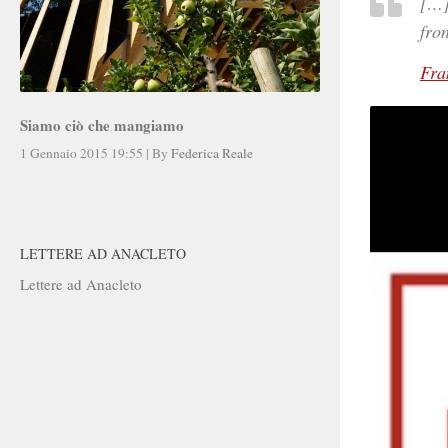
[…]
fron
Fra
Siamo ciò che mangiamo
1 Gennaio 2015 19:55
|
By
Federica Reale
LETTERE AD ANACLETO
Lettere ad Anacleto