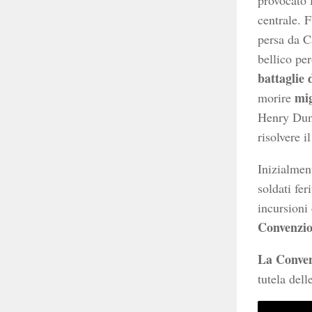
provocato 
centrale. 
persa da C
bellico pe
battaglie 
mig
morire
Henry Duna
risolvere 
Inizialmen
soldati fer
incursioni 
Convenzio
La Conven
tutela dell