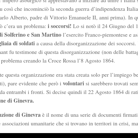
l’impero asburgico si apprestavano a iniziare ad unire l’Italia 
Fu così che incominciò la seconda guerra d’indipendenza Italia
arlo Alberto, padre di Vittorio Emanuele II, anni prima). In q
i soccorsi!
rò c’era un problema:
Lo si notò il 24 Giugno del 
di Solferino e San Martino
l’esercito Franco-piemontese e as
liaia di soldati
a causa della disorganizzazione dei soccors
nt fu testimone di questa disorganizzazione (non delle battag
il problema creando la Croce Rossa l’8 Agosto 1864.
te questa organizzazione era stata creata solo per l’impiego be
volontari
iti), pare evidente che però i
si sarebbero trovati sem
da entrambi i fronti. Si decise quindi il 22 Agosto 1864 di rat
ne di Ginevra.
zione di Ginevra
è il nome di una serie di documenti firmati 
e associazioni umanitarie che si trovano in territori in crisi,