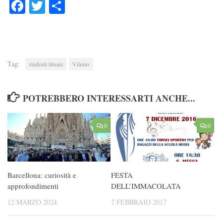
Facebook
Twitter
Condividi
Tag:
studenti lituani
Vilnius
POTREBBERO INTERESSARTI ANCHE...
0
0
Barcellona: curiosità e
FESTA
approfondimenti
DELL’IMMACOLATA
12 MARZO 2024
7 FEBBRAIO 2017