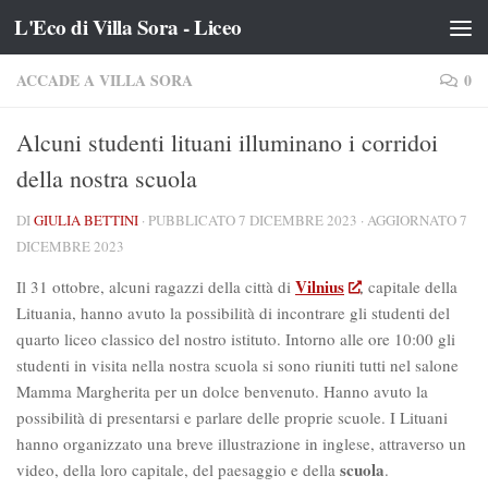
L'Eco di Villa Sora - Liceo
Salta al contenuto
ACCADE A VILLA SORA
0
Alcuni studenti lituani illuminano i corridoi
della nostra scuola
DI
GIULIA BETTINI
· PUBBLICATO
7 DICEMBRE 2023
· AGGIORNATO
7
DICEMBRE 2023
Vilnius
Il 31 ottobre, alcuni ragazzi della città di
, capitale della
Lituania, hanno avuto la possibilità di incontrare gli studenti del
quarto liceo classico del nostro istituto. Intorno alle ore 10:00 gli
studenti in visita nella nostra scuola si sono riuniti tutti nel salone
Mamma Margherita per un dolce benvenuto. Hanno avuto la
possibilità di presentarsi e parlare delle proprie scuole. I Lituani
hanno organizzato una breve illustrazione in inglese, attraverso un
scuola
video, della loro capitale, del paesaggio e della
.