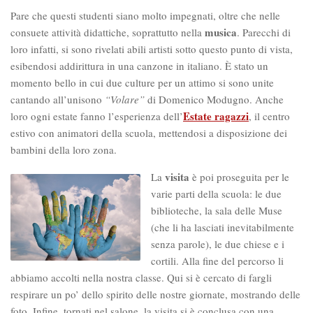
Pare che questi studenti siano molto impegnati, oltre che nelle
musica
consuete attività didattiche, soprattutto nella
. Parecchi di
loro infatti, si sono rivelati abili artisti sotto questo punto di vista,
esibendosi addirittura in una canzone in italiano. È stato un
momento bello in cui due culture per un attimo si sono unite
cantando all’unisono
“Volare”
di Domenico Modugno. Anche
Estate ragazzi
loro ogni estate fanno l’esperienza dell’
, il centro
estivo con animatori della scuola, mettendosi a disposizione dei
bambini della loro zona.
visita
La
è poi proseguita per le
varie parti della scuola: le due
biblioteche, la sala delle Muse
(che li ha lasciati inevitabilmente
senza parole), le due chiese e i
cortili. Alla fine del percorso li
abbiamo accolti nella nostra classe. Qui si è cercato di fargli
respirare un po’ dello spirito delle nostre giornate, mostrando delle
foto. Infine, tornati nel salone, la visita si è conclusa con una