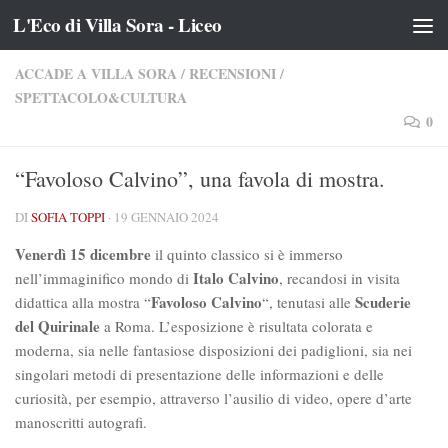
L'Eco di Villa Sora - Liceo
Salta al contenuto
ACCADE A VILLA SORA
/
RECENSIONI
/
SPETTACOLO&CULTURA
0
“Favoloso Calvino”, una favola di mostra.
DI
SOFIA TOPPI
·
19 GENNAIO 2024
Venerdì 15 dicembre
il quinto classico si è immerso
Italo Calvino
nell’immaginifico mondo di
, recandosi in visita
Favoloso Calvino
Scuderie
didattica alla mostra “
“, tenutasi alle
del Quirinale
a Roma. L’esposizione è risultata colorata e
moderna, sia nelle fantasiose disposizioni dei padiglioni, sia nei
singolari metodi di presentazione delle informazioni e delle
curiosità, per esempio, attraverso l’ausilio di video, opere d’arte
manoscritti autografi.