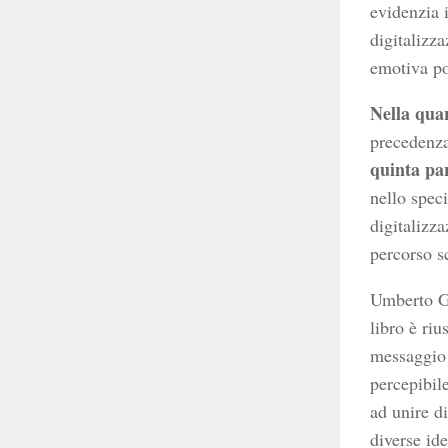
evidenzia 
digitalizz
emotiva po
Nella qua
precedenza,
quinta pa
nello speci
digitalizz
percorso s
Umberto G
libro è riu
messaggio 
percepibile
ad unire d
diverse ide