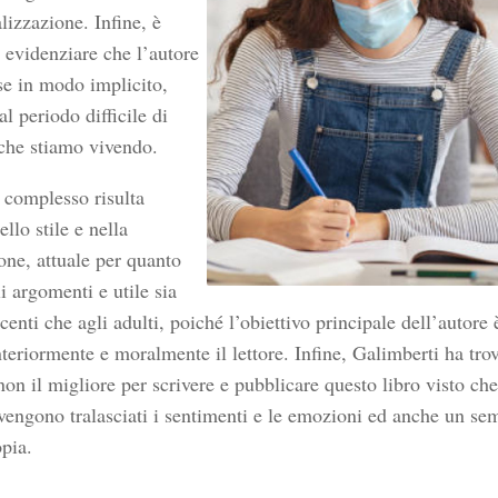
alizzazione. Infine, è
 evidenziare che l’autore
se in modo implicito,
l periodo difficile di
che stiamo vivendo.
 complesso risulta
llo stile e nella
ne, attuale per quanto
i argomenti e utile sia
centi che agli adulti, poiché l’obiettivo principale dell’autore 
nteriormente e moralmente il lettore. Infine, Galimberti ha tro
non il migliore per scrivere e pubblicare questo libro visto che
engono tralasciati i sentimenti e le emozioni ed anche un sem
pia.