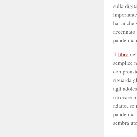
sulla digit
importante
ha, anche 
accennato a
pandemia 
Il
libro
nel
semplice ne
comprensio
riguarda gl
agli adoles
ritrovare i
adatto, se 
pandemia v
sembra uto