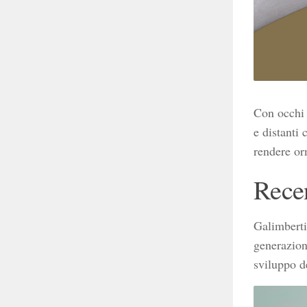
Con occhi 
e distanti 
rendere orm
Rece
Galimberti 
generazioni
sviluppo de