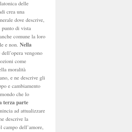
latonica delle
di crea una
erale dove descrive,
 punto di vista
 anche comune la loro
Nella
le e non.
e
dell’opera vengono
mozioni come
lla moralità
ano, e ne descrive gli
luppo e cambiamento
l mondo che lo
a terza parte
incia ad attualizzare
ne descrive la
el campo dell’amore,