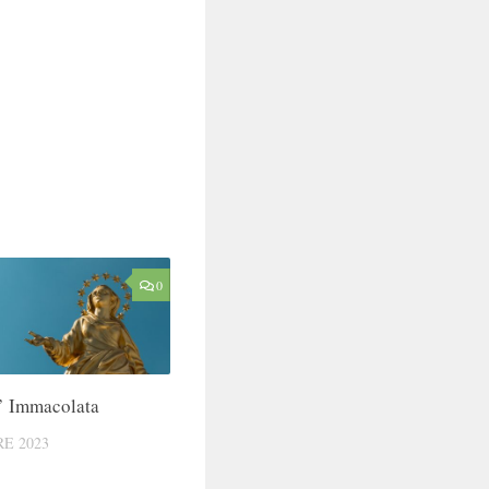
0
l’ Immacolata
E 2023