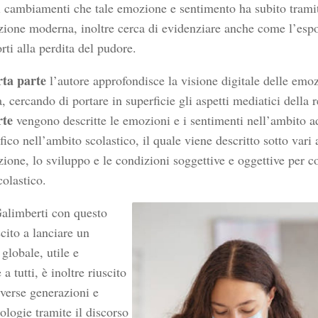
i cambiamenti che tale emozione e sentimento ha subito tramit
azione moderna, inoltre cerca di evidenziare anche come l’espo
rti alla perdita del pudore.
rta parte
l’autore approfondisce la visione digitale delle emoz
 cercando di portare in superficie gli aspetti mediatici della r
rte
vengono descritte le emozioni e i sentimenti nell’ambito a
fico nell’ambito scolastico, il quale viene descritto sotto vari a
azione, lo sviluppo e le condizioni soggettive e oggettive per 
colastico.
alimberti con questo
scito a lanciare un
globale, utile e
 a tutti, è inoltre riuscito
iverse generazioni e
ologie tramite il discorso