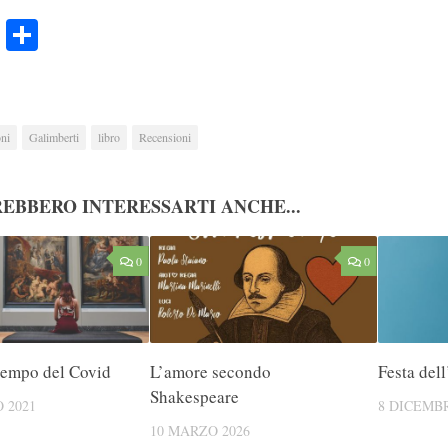
ook
Twitter
Condividi
ni
Galimberti
libro
Recensioni
EBBERO INTERESSARTI ANCHE...
0
0
 tempo del Covid
L’amore secondo
Festa del
Shakespeare
 2021
8 DICEMBR
10 MARZO 2026