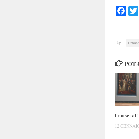
Faceb
Tag:
Emozio
POTR
I musei al
12 GENNAIO