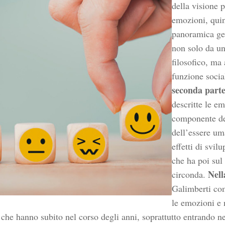
della visione p
emozioni, quin
panoramica gen
non solo da un
filosofico, ma
funzione socia
seconda part
descritte le e
componente de
dell’essere um
effetti di svi
che ha poi su
Nell
circonda.
Galimberti com
le emozioni e 
che hanno subito nel corso degli anni, soprattutto entrando n