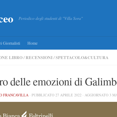
ceo
Periodico degli studenti di "Villa Sora"
i Giornalisti
Home
ONE LIBRO
/
RECENSIONI
/
SPETTACOLO&CULTURA
ibro delle emozioni di Galimb
O FRANCAVILLA
· PUBBLICATO
27 APRILE 2022
· AGGIORNATO
3 M