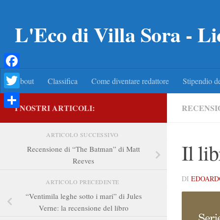
Salta al contenuto
L'Eco di Villa Sora - Li
Facebook
About
Classifica
Come diventare redattore
Stipendio de
Twitter
I NOSTRI ARTICOLI:
RECENSI
Condividi
ARTICOLO SUCCESSIVO
Il l
Recensione di “The Batman” di Matt
Reeves
DI
EDOARD
ARTICOLO PRECEDENTE
“Ventimila leghe sotto i mari” di Jules
Verne: la recensione del libro