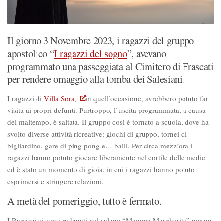
Il giorno 3 Novembre 2023, i ragazzi del gruppo
apostolico “
I ragazzi del sogno
”, avevano
programmato una passeggiata al Cimitero di Frascati
per rendere omaggio alla tomba dei Salesiani.
I ragazzi di
Villa Sora,
in quell’occasione, avrebbero potuto far
visita ai propri defunti. Purtroppo, l’uscita programmata, a causa
del maltempo, è saltata. Il gruppo così è tornato a scuola, dove ha
svolto diverse attività ricreative: giochi di gruppo, tornei di
bigliardino, gare di ping pong e… balli. Per circa mezz’ora i
ragazzi hanno potuto giocare liberamente nel cortile delle medie
ed è stato un momento di gioia, in cui i ragazzi hanno potuto
esprimersi e stringere relazioni.
A metà del pomeriggio, tutto è fermato.
I Ragazzi si sono radunati nel salone “Mamma Margherita” per un