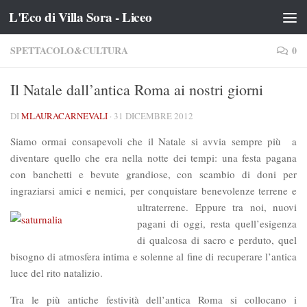
L'Eco di Villa Sora - Liceo
Salta al contenuto
SPETTACOLO&CULTURA
0
Il Natale dall’antica Roma ai nostri giorni
DI
MLAURACARNEVALI
·
31 DICEMBRE 2012
Siamo ormai consapevoli che il Natale si avvia sempre più a
diventare quello che era nella notte dei tempi: una festa pagana
con banchetti e bevute grandiose, con scambio di doni per
ingraziarsi amici e nemici, per conquistare benevolenze terrene e
ultraterrene. Eppure tra noi, n
uovi
pagani di oggi, resta quell’esigenza
di qualcosa di sacro e perduto, quel
bisogno di atmosfera intima e solenne al fine di recuperare l’antica
luce del rito natalizio.
Tra le più antiche festività dell’antica Roma si collocano i