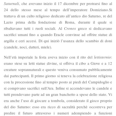
Saturnali
, che avevano inizio il 17 dicembre per protrarsi fino al
24 dello stesso mese al tempo dell’imperatore Domiziano.Si
trattava di un culto religioso dedicato all’antico dio Saturno, re del
Lazio prima della fondazione di Roma, durante il quale si
ribaltavano tutti i ruoli sociali. Al
Cronos
greco si dedicavano
sacrifici umani fino a quando Eracle convinse ad offrire statue di
argilla e ceri accesi. Di qui iniziò l’usanza dello scambio di doni
(candele, noci, datteri, miele).
Nell’età imperiale la festa aveva inizio con il rito del
lettisternio
:
erano stese su letti statue divine, si offriva il cibo a Giove e a 12
creature soprannaturali e questo veniva consumato pubblicamente
dai partecipanti. Il primo giorno si teneva la celebrazione religiosa
con la processione fino al tempio posto ai piedi del Campidoglio e
si compivano sacrifici sull’Ara. Infine si accendevano le candele e
tutti prendevano parte ad un gran banchetto a spese dello stato. Vi
era anche l’uso di giocare a tombola, considerato il gioco proprio
del dio Saturno: esso era ricco di sacralità perchè occorreva per
predire il futuro attraverso i numeri adempiendo a funzioni