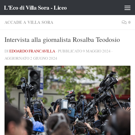
L'Eco di Villa Sora - Liceo
Salta al contenuto
ACCADE A VILLA SORA
0
Intervista alla giornalista Rosalba Teodosio
DI
EDOARDO FRANCAVILLA
· PUBBLICATO
9 MAGGIO 2024
·
AGGIORNATO
2 GIUGNO 2024