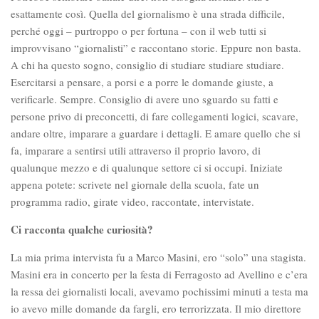
esattamente così. Quella del giornalismo è una strada difficile,
perché oggi – purtroppo o per fortuna – con il web tutti si
improvvisano “giornalisti” e raccontano storie. Eppure non basta.
A chi ha questo sogno, consiglio di studiare studiare studiare.
Esercitarsi a pensare, a porsi e a porre le domande giuste, a
verificarle. Sempre. Consiglio di avere uno sguardo su fatti e
persone privo di preconcetti, di fare collegamenti logici, scavare,
andare oltre, imparare a guardare i dettagli. E amare quello che si
fa, imparare a sentirsi utili attraverso il proprio lavoro, di
qualunque mezzo e di qualunque settore ci si occupi. Iniziate
appena potete: scrivete nel giornale della scuola, fate un
programma radio, girate video, raccontate, intervistate.
Ci racconta qualche curiosità?
La mia prima intervista fu a Marco Masini, ero “solo” una stagista.
Masini era in concerto per la festa di Ferragosto ad Avellino e c’era
la ressa dei giornalisti locali, avevamo pochissimi minuti a testa ma
io avevo mille domande da fargli, ero terrorizzata. Il mio direttore