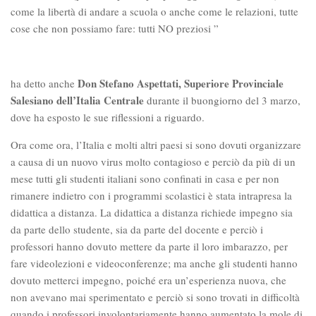
come la libertà di andare a scuola o anche come le relazioni, tutte
cose che non possiamo fare: tutti NO preziosi ”
Don Stefano Aspettati, Superiore Provinciale
ha detto anche
Salesiano dell’Italia Centrale
durante il buongiorno del 3 marzo,
dove ha esposto le sue riflessioni a riguardo.
Ora come ora, l’Italia e molti altri paesi si sono dovuti organizzare
a causa di un nuovo virus molto contagioso e perciò da più di un
mese tutti gli studenti italiani sono confinati in casa e per non
rimanere indietro con i programmi scolastici è stata intrapresa la
didattica a distanza. La didattica a distanza richiede impegno sia
da parte dello studente, sia da parte del docente e perciò i
professori hanno dovuto mettere da parte il loro imbarazzo, per
fare videolezioni e videoconferenze; ma anche gli studenti hanno
dovuto metterci impegno, poiché era un’esperienza nuova, che
non avevano mai sperimentato e perciò si sono trovati in difficoltà
quando i professori involontariamente hanno aumentato la mole di