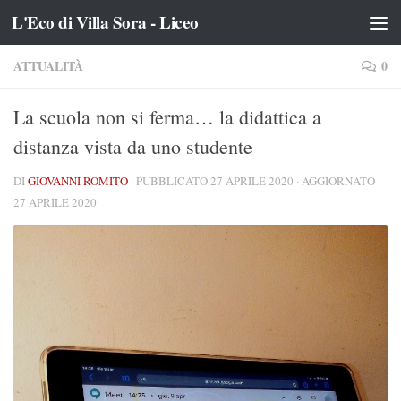
L'Eco di Villa Sora - Liceo
Salta al contenuto
ATTUALITÀ
0
La scuola non si ferma… la didattica a
distanza vista da uno studente
DI
GIOVANNI ROMITO
· PUBBLICATO
27 APRILE 2020
· AGGIORNATO
27 APRILE 2020