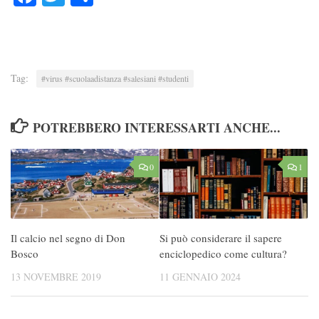
Tag:
#virus #scuolaadistanza #salesiani #studenti
POTREBBERO INTERESSARTI ANCHE...
0
1
Il calcio nel segno di Don
Si può considerare il sapere
Bosco
enciclopedico come cultura?
13 NOVEMBRE 2019
11 GENNAIO 2024