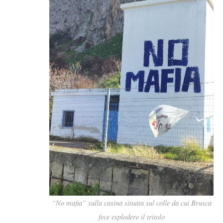
“No mafia” sulla casina situata sul colle da cui Brusca
fece esplodere il tritolo