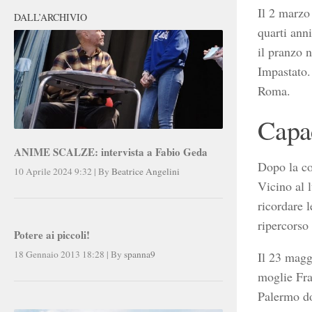
Il 2 marzo
DALL’ARCHIVIO
quarti ann
il pranzo n
Impastato.
Roma.
Capa
ANIME SCALZE: intervista a Fabio Geda
Dopo la co
10 Aprile 2024 9:32
|
By
Beatrice Angelini
Vicino al 
ricordare l
ripercorso 
Potere ai piccoli!
18 Gennaio 2013 18:28
|
By
spanna9
Il 23 magg
moglie Fra
Palermo do