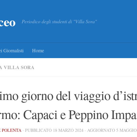
ceo
Periodico degli studenti di "Villa Sora"
i Giornalisti
Home
A VILLA SORA
timo giorno del viaggio d’ist
rmo: Capaci e Peppino Impa
E POLENTA
· PUBBLICATO
18 MARZO 2024
· AGGIORNATO
5 MAGGIO