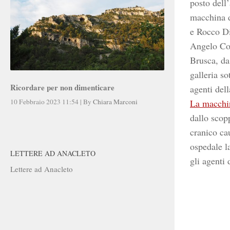
posto dell’
macchina d
e Rocco Di
Angelo Cor
Brusca, da 
galleria so
Ricordare per non dimenticare
agenti del
La macchi
10 Febbraio 2023 11:54
|
By
Chiara Marconi
dallo scop
cranico ca
ospedale l
LETTERE AD ANACLETO
gli agenti 
Lettere ad Anacleto