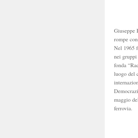
Giuseppe I
rompe con i
Nel 1965 f
nei gruppi
fonda “Radi
luogo del 
internazion
Democrazia 
maggio del 
ferrovia.