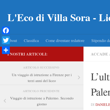
Salta al contenuto
L'Eco di Villa Sora - Li
Facebook
About
Classifica
Come diventare redattore
Stipendio de
Twitter
I NOSTRI ARTICOLI:
ACCADE 
Condividi
ARTICOLO SUCCESSIVO
L’ul
Un viaggio di istruzione a Firenze per i
terzi anni del liceo
Pale
ARTICOLO PRECEDENTE
Viaggio di istruzione a Palermo. Secondo
giorno
DI
DANIEL