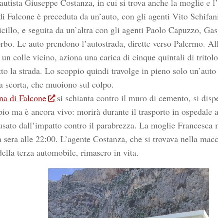
autista Giuseppe Costanza, in cui si trova anche la moglie e l’
i Falcone è preceduta da un’auto, con gli agenti Vito Schifa
cillo, e seguita da un’altra con gli agenti Paolo Capuzzo, Gas
bo. Le auto prendono l’autostrada, dirette verso Palermo. Al
un colle vicino, aziona una carica di cinque quintali di tritol
tto la strada. Lo scoppio quindi travolge in pieno solo un’auto 
la scorta, che muoiono sul colpo.
na di Falcone
si schianta contro il muro di cemento, si dispe
pio ma è ancora vivo: morirà durante il trasporto in ospedale 
usato dall’impatto contro il parabrezza. La moglie Francesca 
a sera alle 22:00. L’agente Costanza, che si trovava nella macc
della terza automobile, rimasero in vita.