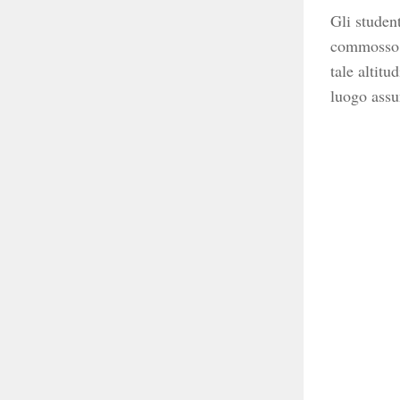
Gli student
commosso. 
tale altitu
luogo assu