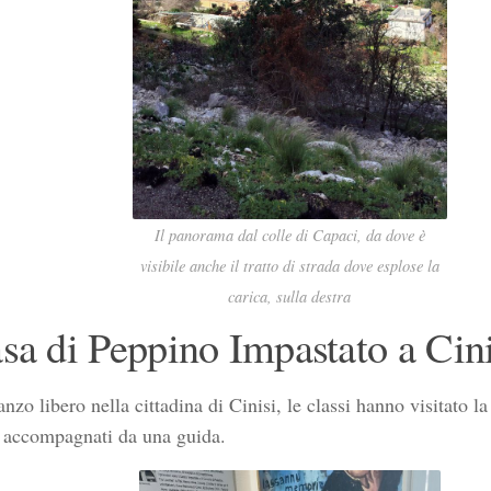
Il panorama dal colle di Capaci, da dove è
visibile anche il tratto di strada dove esplose la
carica, sulla destra
sa di Peppino Impastato a Cini
nzo libero nella cittadina di Cinisi, le classi hanno visitato l
 accompagnati da una guida.