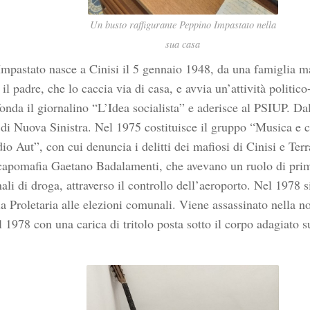
Un busto raffigurante Peppino Impastato nella
sua casa
mpastato nasce a Cinisi il 5 gennaio 1948, da una famiglia m
l padre, che lo caccia via di casa, e avvia un’attività politico
onda il giornalino “L’Idea socialista” e aderisce al PSIUP. Da
 di Nuova Sinistra. Nel 1975 costituisce il gruppo “Musica e c
o Aut”, con cui denuncia i delitti dei mafiosi di Cinisi e Terr
capomafia Gaetano Badalamenti, che avevano un ruolo di primo
ali di droga, attraverso il controllo dell’aeroporto. Nel 1978 si
Proletaria alle elezioni comunali. Viene assassinato nella nott
1978 con una carica di tritolo posta sotto il corpo adagiato su