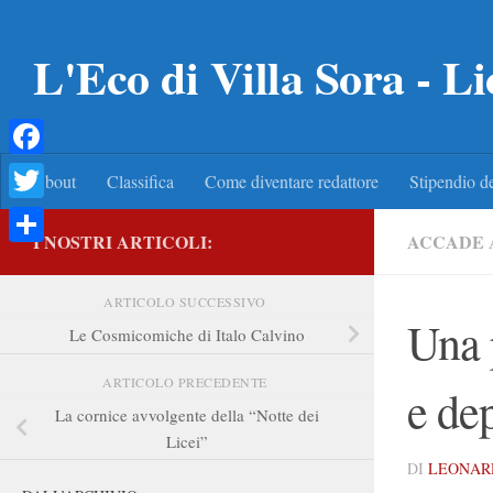
Salta al contenuto
L'Eco di Villa Sora - Li
Facebook
About
Classifica
Come diventare redattore
Stipendio de
Twitter
I NOSTRI ARTICOLI:
ACCADE 
Condividi
ARTICOLO SUCCESSIVO
Una p
Le Cosmicomiche di Italo Calvino
ARTICOLO PRECEDENTE
e de
La cornice avvolgente della “Notte dei
Licei”
DI
LEONAR