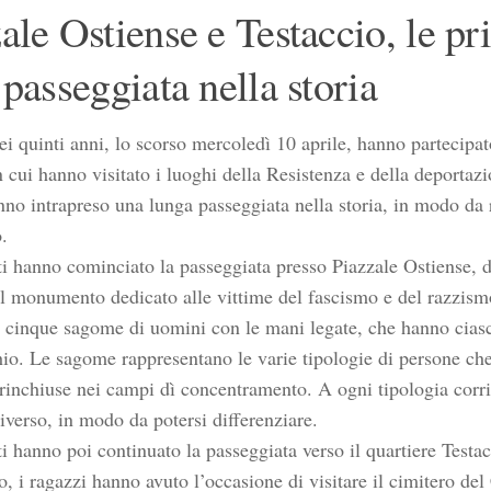
ale Ostiense e Testaccio, le p
 passeggiata nella storia
dei quinti anni, lo scorso mercoledì 10 aprile, hanno partecipat
n cui hanno visitato i luoghi della Resistenza e della deportaz
nno intrapreso una lunga passeggiata nella storia, in modo da
o.
ti hanno cominciato la passeggiata presso Piazzale Ostiense, 
il monumento dedicato alle vittime del fascismo e del razzis
 cinque sagome di uomini con le mani legate, che hanno ciasc
io. Le sagome rappresentano le varie tipologie di persone che
 rinchiuse nei campi dì concentramento. A ogni tipologia corr
iverso, in modo da potersi differenziare.
i hanno poi continuato la passeggiata verso il quartiere Testac
o, i ragazzi hanno avuto l’occasione di visitare il cimitero d