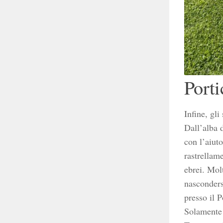
Porti
Infine, gli
Dall’alba 
con l’aiuto
rastrellam
ebrei. Molt
nasconders
presso il 
Solamente 