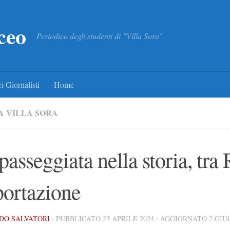
ceo
Periodico degli studenti di "Villa Sora"
i Giornalisti
Home
A VILLA SORA
asseggiata nella storia, tra
portazione
DO SALVATORI
· PUBBLICATO
23 APRILE 2024
· AGGIORNATO
2 GIU