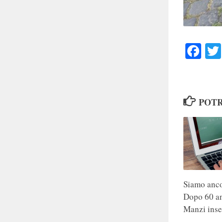
Faceb
POTR
Siamo anco
Dopo 60 an
Manzi inse