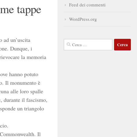
rime tappe
Feed dei commenti
WordPress.org
o ad un’uscita
Ricerca
ione. Dunque, i
per:
 rievocare la memoria
dove hanno potuto
mo. Il monumento è
una alle loro spalle
, durante il fascismo,
isponde un triangolo
cio.
el Commonwealth. Il