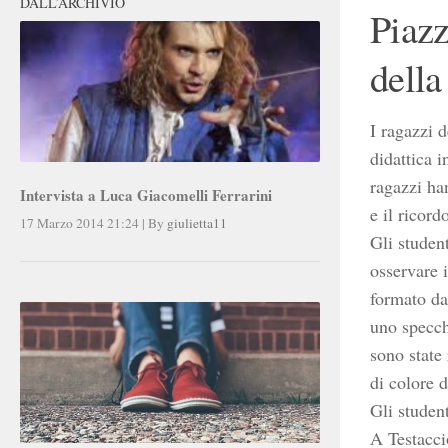
DALL’ARCHIVIO
Piazz
della
I ragazzi 
didattica i
ragazzi ha
Intervista a Luca Giacomelli Ferrarini
e il ricord
17 Marzo 2014 21:24
|
By
giulietta11
Gli studen
osservare 
formato da
uno specch
sono state
di colore d
Gli student
A Testacci