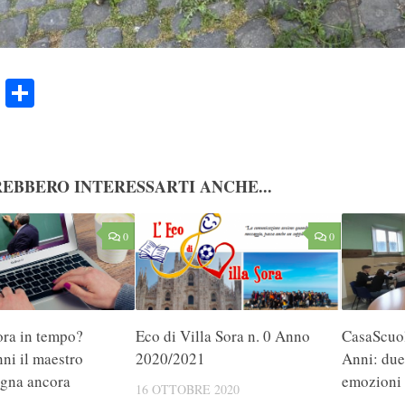
ook
Twitter
Condividi
EBBERO INTERESSARTI ANCHE...
0
0
ra in tempo?
Eco di Villa Sora n. 0 Anno
CasaScuol
ni il maestro
2020/2021
Anni: due
gna ancora
emozioni
16 OTTOBRE 2020