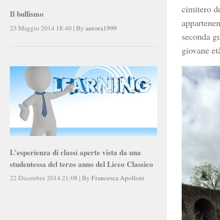
cimitero d
Il bullismo
appartenen
23 Maggio 2014 18:40
|
By
aurora1999
seconda gu
giovane età
L’esperienza di classi aperte vista da una
studentessa del terzo anno del Liceo Classico
22 Dicembre 2014 21:08
|
By
Francesca Apolloni