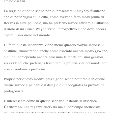
amato dai fan.
La regia ha dunque scelto non di presentare il playboy filantropo
che di notte vigila sulla città, come avevano fatto molti prima di
Reeves in altre pellicole, ma ha preferito invece affidare a Pattinson
il ruolo di un Bruce Wayne ferito, introspettivo e che deve ancora
capire il suo ruolo nel mondo.
Di fatto questa incertezza viene meno quando Wayne indossa il
costume, dimostrando anche come essendo ancora molto giovane,
e quindi percependo ancora prossima la morte dei suoi genitori,
sia evidente che preferisca trascurare la propria vita personale per
non affrontarne i problemi.
Proprio per questo motivo prevalgono scene notturne e in quelle
diurne invece è palpabile il disagio e l’inadeguatezza provate dal
protagonista.
È interessante come in questo scenario instabile si inserisca
Catwoman
, una ragazza riservata ma al contempo incuriosita
dall’irrisolutezza del protagonista, tanto da arrivare a collaborarci.