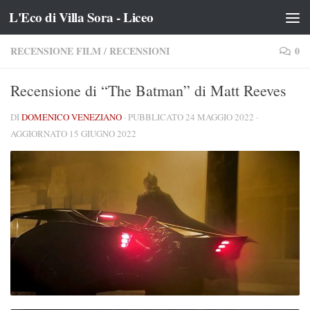
L'Eco di Villa Sora - Liceo
Salta al contenuto
RECENSIONE FILM
/
RECENSIONI
0
Recensione di “The Batman” di Matt Reeves
DI
DOMENICO VENEZIANO
· PUBBLICATO
24 MAGGIO 2022
·
AGGIORNATO
15 GIUGNO 2022