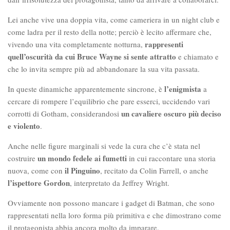
Lei anche vive una doppia vita, come cameriera in un night club e
come ladra per il resto della notte; perciò è lecito affermare che,
rappresenti
vivendo una vita completamente notturna,
quell’oscurità da cui Bruce Wayne si sente attratto
e chiamato e
che lo invita sempre più ad abbandonare la sua vita passata.
l’enigmista
In queste dinamiche apparentemente sincrone, è
a
cercare di rompere l’equilibrio che pare esserci, uccidendo vari
un cavaliere oscuro più deciso
corrotti di Gotham, considerandosi
e violento
.
Anche nelle figure marginali si vede la cura che c’è stata nel
un mondo fedele ai fumetti
costruire
in cui raccontare una storia
il Pinguino
nuova, come con
, recitato da Colin Farrell, o anche
l’ispettore Gordon
, interpretato da Jeffrey Wright.
Ovviamente non possono mancare i gadget di Batman, che sono
rappresentati nella loro forma più primitiva e che dimostrano come
il protagonista abbia ancora molto da imparare.