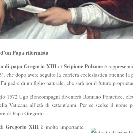
o d’un Papa riformista
tto di papa Gregorio XIII
Scipione Pulzone
di
è rappresent
), che dopo avere seguito la carriera ecclesiastica ottenne la 
 Fu padre di un figlio naturale, che sarà poi il futuro proprieta
gio 1572 Ugo Boncompagni diventerà Romano Pontefice, elet
ella Vaticana all’età di settant’anni. Per sé scelse il nome p
ore di Papa Gregorio I.
Gregorio XIII
 di
è molto importante,