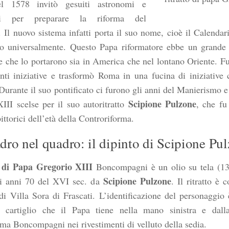
l 1578 invitò gesuiti astronomi e
ci per preparare la riforma del
. Il nuovo sistema infatti porta il suo nome, cioè il Calenda
so universalmente. Questo Papa riformatore ebbe un grande
e che lo portarono sia in America che nel lontano Oriente. F
nti iniziative e trasformò Roma in una fucina di iniziative 
 Durante il suo pontificato ci furono gli anni del Manierismo e t
Scipione Pulzone
III scelse per il suo autoritratto
, che fu
pittorici dell’età della Controriforma.
ro nel quadro: il dipinto di Scipione Pu
o di Papa Gregorio XIII
Boncompagni è un olio su tela (13
Scipione Pulzone
li anni 70 del XVI sec. da
. Il ritratto è 
di Villa Sora di Frascati. L’identificazione del personaggi
ul cartiglio che il Papa tiene nella mano sinistra e dall
ma Boncompagni nei rivestimenti di velluto della sedia.