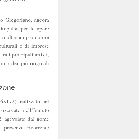
rio Gregoriano, ancora
 impulso per le opere
u inoltre un promotore
culturali e di imprese
ra i principali artisti,
 uno dei più originali
lzone
6×172) realizzato nel
conservato nell’Istituto
o è agevolata dal nome
a presenza ricorrente