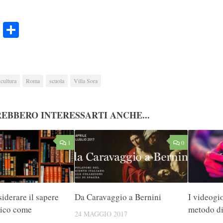
ook
Twitter
Condividi
cultura
Roma
scuola
Villa Sora
EBBERO INTERESSARTI ANCHE...
1
0
iderare il sapere
Da Caravaggio a Bernini
I videogi
dico come
metodo d
24 MAGGIO 2017