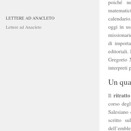
poiché ne
matemati
calendario
LETTERE AD ANACLETO
oggi in u
Lettere ad Anacleto
missionari
di importa
editoriali.
Gregorio X
interpreti 
Un quad
ritratt
Il
corso deg
Salesiano 
scritto s
dell’emble