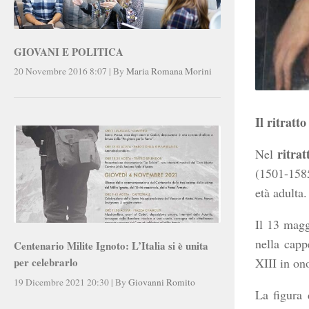
GIOVANI E POLITICA
20 Novembre 2016 8:07
|
By
Maria Romana Morini
Il ritratt
ritra
Nel
(1501-1585
età adulta.
Il 13 mag
nella capp
Centenario Milite Ignoto: L’Italia si è unita
XIII in on
per celebrarlo
19 Dicembre 2021 20:30
|
By
Giovanni Romito
La figura