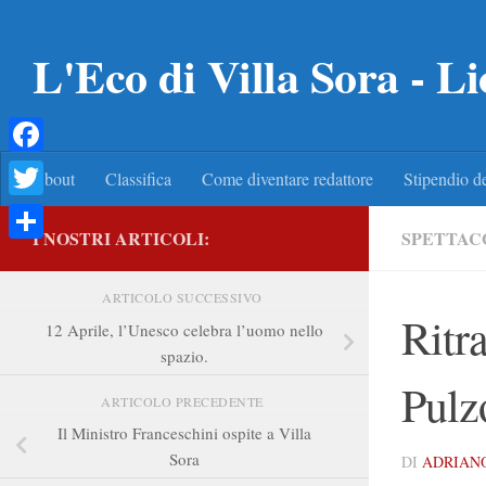
Salta al contenuto
L'Eco di Villa Sora - Li
Facebook
About
Classifica
Come diventare redattore
Stipendio de
Twitter
I NOSTRI ARTICOLI:
SPETTA
Condividi
ARTICOLO SUCCESSIVO
Ritr
12 Aprile, l’Unesco celebra l’uomo nello
spazio.
Pulz
ARTICOLO PRECEDENTE
Il Ministro Franceschini ospite a Villa
Sora
DI
ADRIAN