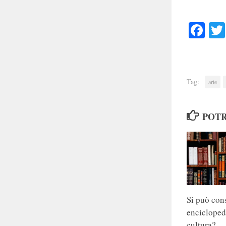
Faceb
Tag:
arte
POTR
Si può cons
enciclope
cultura?