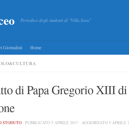
ceo
Periodico degli studenti di "Villa Sora"
i Giornalisti
Home
COLO&CULTURA
atto di Papa Gregorio XIII di
one
O STODUTO
· PUBBLICATO
5 APRILE 2017
· AGGIORNATO
5 APRILE 