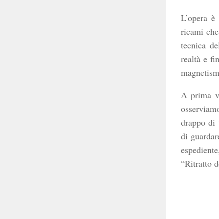
L’opera è 
ricami che
tecnica d
realtà e fi
magnetismo
A prima v
osserviam
drappo di 
di guardar
espediente
“Ritratto 