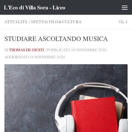
L'Eco di Villa Sora - Liceo
Salta al contenuto
ATTUALITÀ
/
SPETTACOLO&CULTURA
1
STUDIARE ASCOLTANDO MUSICA
DI
THOMAS DE GIUSTI
· PUBBLICATO
18 NOVEMBRE 2020
·
AGGIORNATO
18 NOVEMBRE 2020