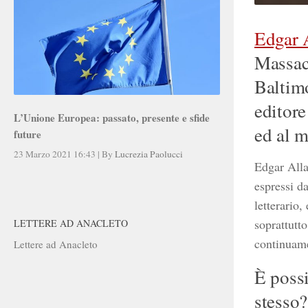
Edgar 
Massach
Baltimo
editore
L’Unione Europea: passato, presente e sfide
ed al 
future
23 Marzo 2021 16:43
|
By
Lucrezia Paolucci
Edgar Alla
espressi da
letterario,
soprattutto
LETTERE AD ANACLETO
continuame
Lettere ad Anacleto
È possi
stesso?