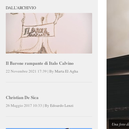
DALL’ARCHIVIO
Il Barone rampante di Italo Calvino
22 Novembre 2021 17:39
|
By
Marta El Agha
Christian De Sica
26 Maggio 2017 10:33
|
By
Edoardo Lenzi
Una foto de