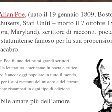
Allan Poe
, (nato il 19 gennaio 1809, Bost
usetts, Stati Uniti – morto il 7 ottobre 1
ra, Maryland), scrittore di racconti, poeta
 statunitense famoso per la sua propensio
macabro.
n Poe fu uno dei primi grandi scrittori
lla letteratura americana: fu poeta e critico
 ed è ancor oggi popolare in tutto il mondo,
 per i suoi racconti del mistero e del terrore,
nte ristampati in ogni tipo di edizione.
bile amare più dell’amore