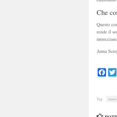
Che cos
Questo con
rende il s
intrecciano
Anna Scre
Faceb
Tag:
Amore