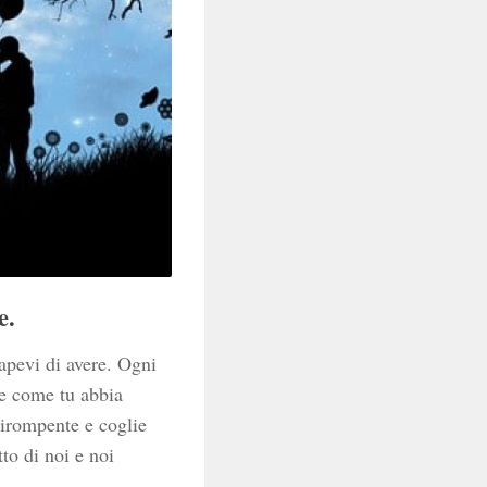
e.
apevi di avere. Ogni
 e come tu abbia
dirompente e coglie
tto di noi e noi