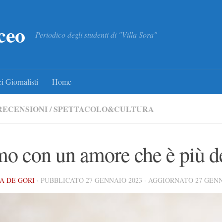
ceo
Periodico degli studenti di "Villa Sora"
i Giornalisti
Home
RECENSIONI
/
SPETTACOLO&CULTURA
mo con un amore che è più d
A DE GORI
· PUBBLICATO
27 GENNAIO 2023
· AGGIORNATO
27 GENN