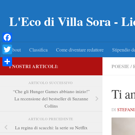
Salta al contenuto
L'Eco di Villa Sora - Li
Facebook
About
Classifica
Come diventare redattore
Stipendio de
Twitter
I NOSTRI ARTICOLI:
POESIE
/
Condividi
ARTICOLO SUCCESSIVO
Ti a
“Che gli Hunger Games abbiano inizio!”
La recensione del bestseller di Suzanne
Collins
DI
STEFANI
ARTICOLO PRECEDENTE
La regina di scacchi: la serie su Netflix