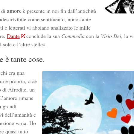
amore
o di
è presente in noi fin dall’antichità
ndescrivibile come sentimento, nonostante
eti e letterati vi abbiano analizzato le mille
ure.
Dante
conclude la sua
Commedia
con la
Visio Dei
, la v
 sole e l’altre stelle».
 è tante cose.
ichi era una
ra e propria, cioè
o di Afrodite, un
 L’amore rimane
ù grandi
vi dell’umanità e
cezione varia. Ho
he quasi tutto