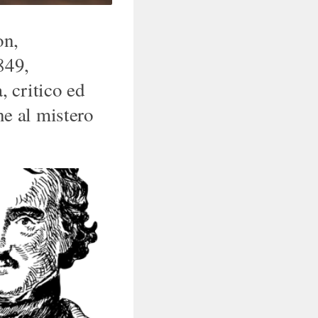
on,
849,
, critico ed
ne al mistero