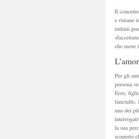
Il concett
e rimane i
infiniti po
sfaccettat
che move il
L’amore
Per gli ant
persona ve
Eros, figli
fanciullo.
uno dei pi
interrogati
la sua per
scoperto c