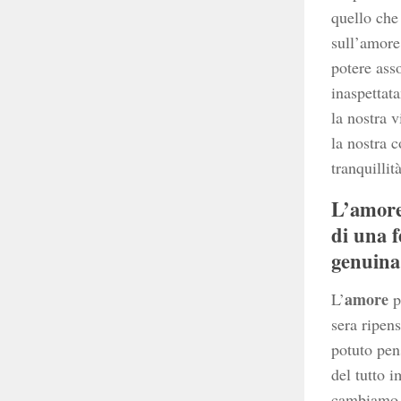
quello che 
sull’amore
potere asso
inaspettat
la nostra 
la nostra 
tranquillità
L’amore
di una f
genuina,
amore
L’
p
sera ripen
potuto pen
del tutto i
cambiamo 