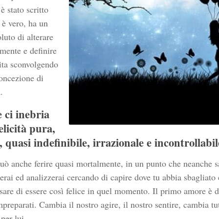
è stato scritto
 è vero, ha un
luto di alterare
amente e definire
vita sconvolgendo
concezione di
.
 ci inebria
elicità pura,
 quasi indefinibile, irrazionale e incontrollabil
uò anche ferire quasi mortalmente, in un punto che neanche s
serai ed analizzerai cercando di capire dove tu abbia sbagliato
sare di essere così felice in quel momento. Il primo amore è 
mpreparati. Cambia il nostro agire, il nostro sentire, cambia tu
per lui.