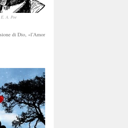
E. A. Poe
isione di Dio, «l’Amor