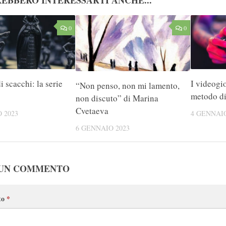
EBBERO INTERESSARTI ANCHE...
0
0
i scacchi: la serie
I videogi
“Non penso, non mi lamento,
metodo d
non discuto” di Marina
Cvetaeva
 2023
4 GENNAIO
6 GENNAIO 2023
 UN COMMENTO
to
*