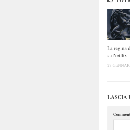
POTR
La regina d
su Netflix
27 GENNAIO
LASCIA
Commen