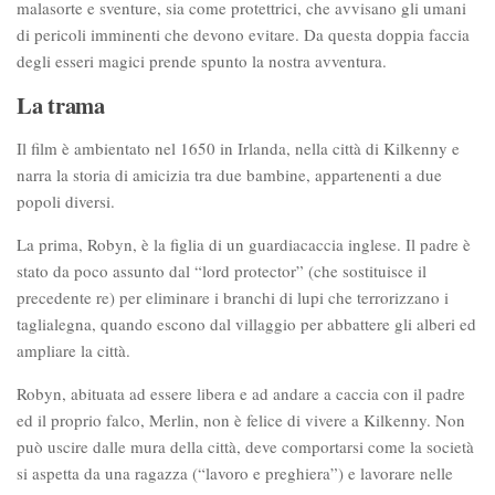
malasorte e sventure, sia come protettrici, che avvisano gli umani
di pericoli imminenti che devono evitare. Da questa doppia faccia
degli esseri magici prende spunto la nostra avventura.
La trama
Il film è ambientato nel 1650 in Irlanda, nella città di Kilkenny e
narra la storia di amicizia tra due bambine, appartenenti a due
popoli diversi.
La prima, Robyn, è la figlia di un guardiacaccia inglese. Il padre è
stato da poco assunto dal “lord protector” (che sostituisce il
precedente re) per eliminare i branchi di lupi che terrorizzano i
taglialegna, quando escono dal villaggio per abbattere gli alberi ed
ampliare la città.
Robyn, abituata ad essere libera e ad andare a caccia con il padre
ed il proprio falco, Merlin, non è felice di vivere a Kilkenny. Non
può uscire dalle mura della città, deve comportarsi come la società
si aspetta da una ragazza (“lavoro e preghiera”) e lavorare nelle