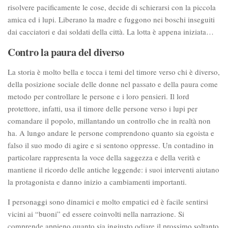
risolvere pacificamente le cose, decide di schierarsi con la piccola
amica ed i lupi. Liberano la madre e fuggono nei boschi inseguiti
dai cacciatori e dai soldati della città. La lotta è appena iniziata…
Contro la paura del diverso
La storia è molto bella e tocca i temi del timore verso chi è diverso,
della posizione sociale delle donne nel passato e della paura come
metodo per controllare le persone e i loro pensieri. Il lord
protettore, infatti, usa il timore delle persone verso i lupi per
comandare il popolo, millantando un controllo che in realtà non
ha. A lungo andare le persone comprendono quanto sia egoista e
falso il suo modo di agire e si sentono oppresse. Un contadino in
particolare rappresenta la voce della saggezza e della verità e
mantiene il ricordo delle antiche leggende: i suoi interventi aiutano
la protagonista e danno inizio a cambiamenti importanti.
I personaggi sono dinamici e molto empatici ed è facile sentirsi
vicini ai “buoni” ed essere coinvolti nella narrazione. Si
comprende appieno quanto sia ingiusto odiare il prossimo soltanto