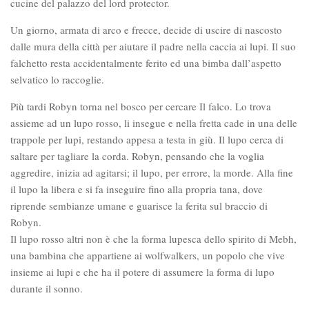
cucine del palazzo del lord protector.
Un giorno, armata di arco e frecce, decide di uscire di nascosto
dalle mura della città per aiutare il padre nella caccia ai lupi. Il suo
falchetto resta accidentalmente ferito ed una bimba dall’aspetto
selvatico lo raccoglie.
Più tardi Robyn torna nel bosco per cercare Il falco. Lo trova
assieme ad un lupo rosso, li insegue e nella fretta cade in una delle
trappole per lupi, restando appesa a testa in giù. Il lupo cerca di
saltare per tagliare la corda. Robyn, pensando che la voglia
aggredire, inizia ad agitarsi; il lupo, per errore, la morde. Alla fine
il lupo la libera e si fa inseguire fino alla propria tana, dove
riprende sembianze umane e guarisce la ferita sul braccio di
Robyn.
Il lupo rosso altri non è che la forma lupesca dello spirito di Mebh,
una bambina che appartiene ai wolfwalkers, un popolo che vive
insieme ai lupi e che ha il potere di assumere la forma di lupo
durante il sonno.