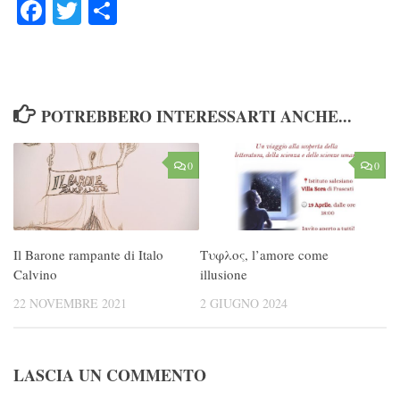
Facebook
Twitter
Condividi
POTREBBERO INTERESSARTI ANCHE...
0
0
Il Barone rampante di Italo
Τυφλος, l’amore come
Calvino
illusione
22 NOVEMBRE 2021
2 GIUGNO 2024
LASCIA UN COMMENTO