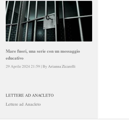
Mare fuori, una serie con un messaggio
educativo
29 Aprile 2024 21:59
|
By
Arianna Zicarelli
LETTERE AD ANACLETO
Lettere ad Anacleto