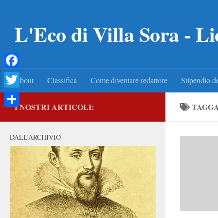
Salta al contenuto
L'Eco di Villa Sora - Li
Facebook
About
Classifica
Come diventare redattore
Stipendio de
Twitter
I NOSTRI ARTICOLI:
TAGG
Condividi
DALL’ARCHIVIO