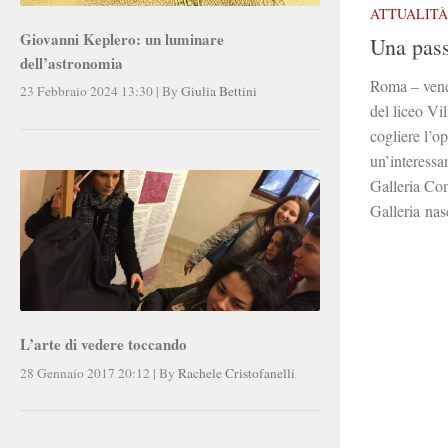
ATTUALITÀ
Giovanni Keplero: un luminare
Una pass
dell’astronomia
Roma – vene
23 Febbraio 2024 13:30
|
By
Giulia Bettini
del liceo Vi
cogliere l’o
un’interessa
Galleria Co
Galleria nas
L’arte di vedere toccando
28 Gennaio 2017 20:12
|
By
Rachele Cristofanelli