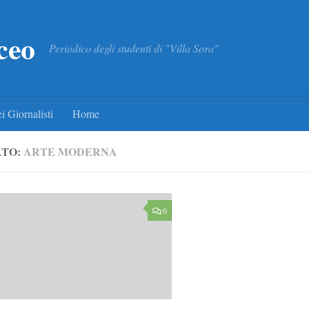
ceo
Periodico degli studenti di "Villa Sora"
i Giornalisti
Home
ATO:
ARTE MODERNA
0