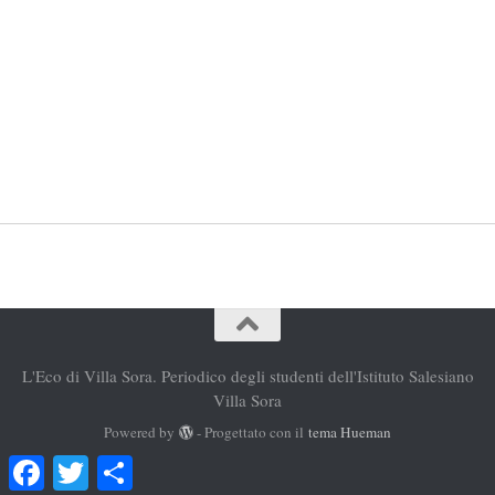
L'Eco di Villa Sora. Periodico degli studenti dell'Istituto Salesiano
Villa Sora
Powered by
- Progettato con il
tema Hueman
Facebook
Twitter
Condividi