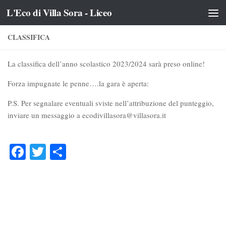
L'Eco di Villa Sora - Liceo
Salta al contenuto
CLASSIFICA
La classifica dell’anno scolastico 2023/2024 sarà preso online!
Forza impugnate le penne….la gara è aperta:
P.S. Per segnalare eventuali sviste nell’attribuzione del punteggio,
inviare un messaggio a ecodivillasora@villasora.it
Facebook
Twitter
Condividi