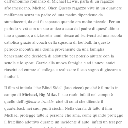
dall’omonimo romanzo di Michael Lewis, parla di un ragazzo
afroamericano, Michael Oher. Questo ragazzo vive in un quartiere
malfamato senza un padre ed una madre dipendente da
stupefacenti, da cui fu separato quando era molto piccolo. Per un
periodo vivrà con un suo amico a casa del padre di quest’ultimo
fino a quando, a diciassette anni, riesce ad iscriversi ad una scuola
cattolica grazie al coach della squadra di football. In questo
periodo incontra una donna proveniente da una famiglia
benestante che deciderà di adottarlo per poterlo aiutare con la
scuola e lo sport. Grazie alla nuova famiglia e ad i nuovi amici
riuscirà ad entrare al college e realizzare il suo sogno di giocare a
football.
Il film si intitola “the Blind Side” (lato cieco) poiché è il ruolo in
Michael, Big Mike.
campo di
Il suo ruolo infatti nel campo è
quello dell’
offensive trackle,
cioè di colui che difende il
quarterback nei suoi punti ciechi. Nella durata di tutto il film
Michael protegge tutte le persone che ama, come quando protegge
il fratellino adottivo durante un incidente d’auto: infatti un test per