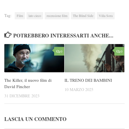
Tag:
Film
lato cieco
recensione film
The Blind Side
Villa Sora
POTREBBERO INTERESSARTI ANCHE...
0
0
The Killer, il nuovo film di
IL TRENO DEI BAMBINI
David Fincher
10 MARZO 2025
31 DICEMBRE 2023
LASCIA UN COMMENTO