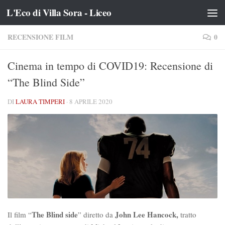
L'Eco di Villa Sora - Liceo
Salta al contenuto
RECENSIONE FILM
0
Cinema in tempo di COVID19: Recensione di
“The Blind Side”
DI
LAURA TIMPERI
·
8 APRILE 2020
The Blind side
John Lee Hancock,
Il film “
” diretto da
tratto