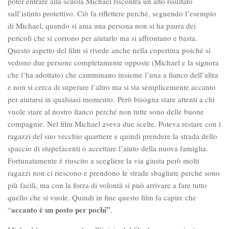
poter entrare alla scuola Michael riscontra un alto risultato
sull’istinto protettivo. Ciò fa riflettere perché, seguendo l’esempio
di Michael, quando si ama una persona non si ha paura dei
pericoli che si corrono per aiutarlo ma si affrontano e basta.
Questo aspetto del film si rivede anche nella copertina poiché si
vedono due persone completamente opposte (Michael e la signora
che l’ha adottato) che camminano insieme l’una a fianco dell’altra
e non si cerca di superare l’altro ma si sta semplicemente accanto
per aiutarsi in qualsiasi momento. Però bisogna stare attenti a chi
vuole stare al nostro fianco perché non tutte sono delle buone
compagnie. Nel film Michael aveva due scelte. Poteva restare con i
ragazzi del suo vecchio quartiere e quindi prendere la strada dello
spaccio di stupefacenti o accettare l’aiuto della nuova famiglia.
Fortunatamente è riuscito a scegliere la via giusta però molti
ragazzi non ci riescono e prendono le strade sbagliate perché sono
più facili, ma con la forza di volontà si può arrivare a fare tutto
quello che si vuole. Quindi in fine questo film fa capire che
accanto è un posto per pochi”
“
.