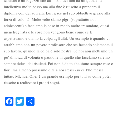
Michael è un ragazzo che all’inizio del film ha un quoziente
intellettivo molto basso ma alla fine è riuscito a prendere il
diploma con dei voti alti. Lui riesce nel suo obbiettivo grazie alla
forza di volontà. Molte volte siamo pigri (soprattutto noi
adolescenti) e facciamo le cose in modo molto trasandato, quasi
menefreghista e le cose non vengono bene come ce le
aspettavamo e diamo la colpa agli altri. Un esempio è quando ci
arrabbiamo con un povero professore che sta facendo solamente il
suo lavoro, quando la colpa è solo nostra. Se noi non mettiamo un
po’ di forza di volontà o passione in quello che facciamo saremo
sempre delusi dai risultati. Poi non è detto che siano sempre rose e
fiori, ma almeno possiamo dire a noi stessi «io ce l’ho messa
tutta». Michael Oher è un grande esempio per tutti su come poter
riuscire a realizzare i propri sogni.
Facebook
Twitter
Condividi