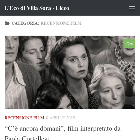
L'Eco di Villa Sora - Liceo
Salta al contenuto
CATEGORIA:
RECENSIONE FILM
0
RECENSIONE FILM
8 APRILE 2025
“C’è ancora domani”, film interpretato da
Paola Cortellesi