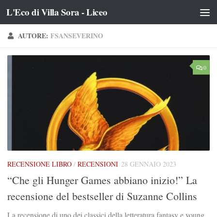
L'Eco di Villa Sora - Liceo
Salta al contenuto
AUTORE:
FSANSEVERINO
0
RECENSIONE LIBRO
/
RECENSIONI
28 GENNAIO 2023
“Che gli Hunger Games abbiano inizio!” La
recensione del bestseller di Suzanne Collins
La recensione di uno dei classici della letteratura fantasy e young