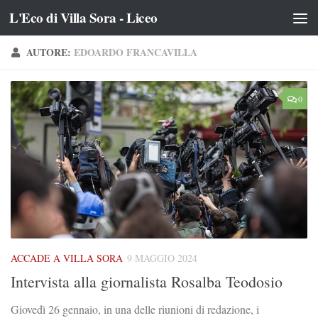
L'Eco di Villa Sora - Liceo
Salta al contenuto
AUTORE:
EDOARDO FRANCAVILLA
0
ACCADE A VILLA SORA
9 MAGGIO 2024
Intervista alla giornalista Rosalba Teodosio
Giovedì 26 gennaio, in una delle riunioni di redazione, i