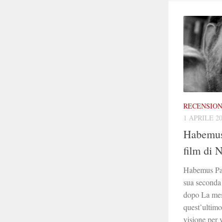
RECENSION
1 APRILE 2
Habemus
film di 
Habemus Pap
sua seconda 
dopo La mess
quest’ultimo
visione per v