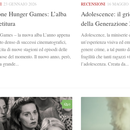
I
23 GENNAIO 2026
RECENSIONI
16 MAGGIO 
one Hunger Games: L’alba
Adolescence: il gri
etitura
della Generazione
Games – la nuova alba L’anno appena
Adolescence, la miniserie d
ato denso di successi cinematografici,
un’esperienza visiva ed emo
cita di nuove stagioni ed episodi delle
genere crime, a tal punto d
mose del momento. Il nuovo anno, però,
fragilità che tanti ragazzi 
a grande...
l’adolescenza. Creata da...
0