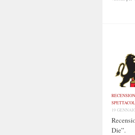
RECENSION
SPETTACO
19 GENNAIO
Recensio
Die”.