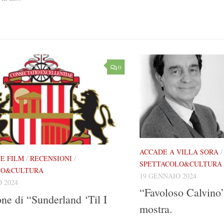
0
ACCADE A VILLA SORA
E FILM
/
RECENSIONI
/
SPETTACOLO&CULTURA
LO&CULTURA
19 GENNAIO 2024
 2024
“Favoloso Calvino”
ne di “Sunderland ‘Til I
mostra.