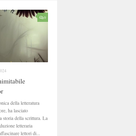
0
024
nimitabile
or
nica della letteratura
ore, ha lasciato
 storia della scrittura. La
oduzione letteraria
ascinare lettori di...