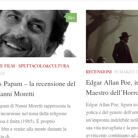
0
E FILM
/
SPETTACOLO&CULTURA
RECENSIONI
30 MARZO 2
024
Edgar Allan Poe, i
 Papam – la recensione del
Maestro dell’Horr
Nanni Moretti
Edgar Allan Poe, figura ico
am di Nanni Moretti rappresenta la
gotica e del genere dell’orr
incursione nel tema della religione
un’impronta indelebile nella
a è finita (1985). È proprio
sua vita travagliata e la pr
 film a venire alla mente durante la
avvincente continuano ad aff
ia di...