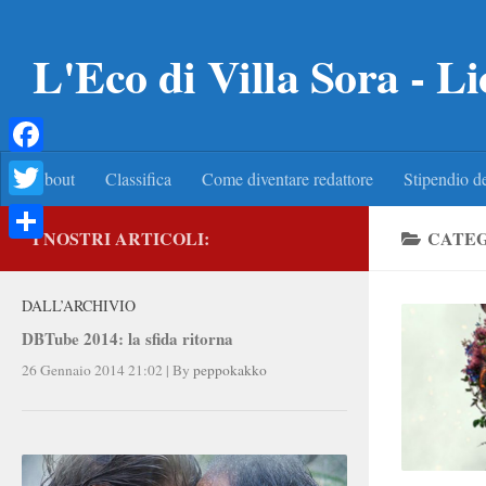
Salta al contenuto
L'Eco di Villa Sora - Li
Facebook
About
Classifica
Come diventare redattore
Stipendio de
Twitter
I NOSTRI ARTICOLI:
CATEG
Condividi
DALL’ARCHIVIO
DBTube 2014: la sfida ritorna
26 Gennaio 2014 21:02
|
By
peppokakko