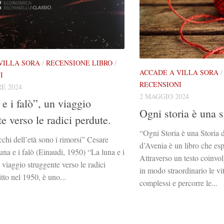
VILLA SORA
/
RECENSIONE LIBRO
/
ACCADE A VILLA SORA
I
RECENSIONI
E 2024
2 MAGGIO 2024
e i falò”, un viaggio
Ogni storia è una 
e verso le radici perdute.
“Ogni Storia è una Storia
acchi dell’età sono i rimorsi” Cesare
d’Avenia è un libro che esp
una e i falò (Einaudi, 1950) “La luna e i
Attraverso un testo coinvol
il viaggio struggente verso le radici
in modo straordinario le vi
tto nel 1950, è uno...
complessi e percorre le...