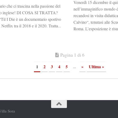
Venerdì 15 dicembre il qui
rio che ci trascina nella passione del
nell’immaginifico mondo di
lcio inglese! DI COSA SI TRATTA?
recandosi in visita didatti
Til I Die è un documentario sportivo
Calvino“, tenutasi alle Scu
 Netflix tra il 2018 e il 2020. Tratta...
Roma. L’esposizione è risul
Pagina 1 di 6
1
2
3
4
5
...
»
Ultima »
Villa Sora