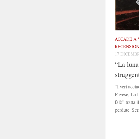
ACCADE A 
RECENSION
17 DICEMBR
“La luna 
struggent
“I veri acci
Pavese, La l
falò” tratta 
perdute. Scri