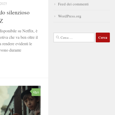
2025
Feed dei commenti
do silenzioso
WordPress.org
 Z
isponibile su Netflix, è
Ricerca
tiva che va ben oltre il
per:
a rendere evidenti le
vivono durante
0