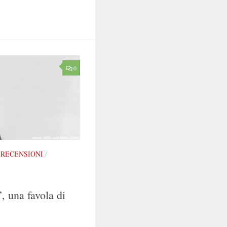
0
/
RECENSIONI
/
, una favola di