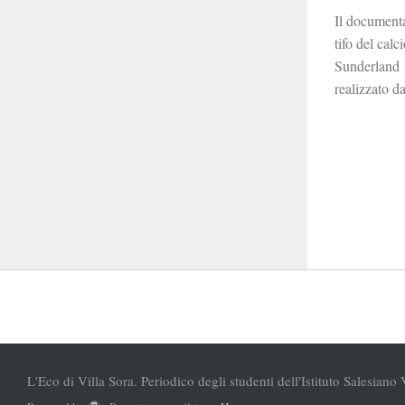
Il documenta
tifo del ca
Sunderland ‘
realizzato da
L'Eco di Villa Sora. Periodico degli studenti dell'Istituto Salesiano 