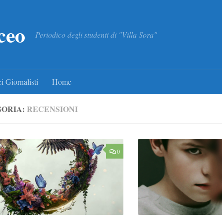
ceo
Periodico degli studenti di "Villa Sora"
i Giornalisti
Home
ORIA:
RECENSIONI
0