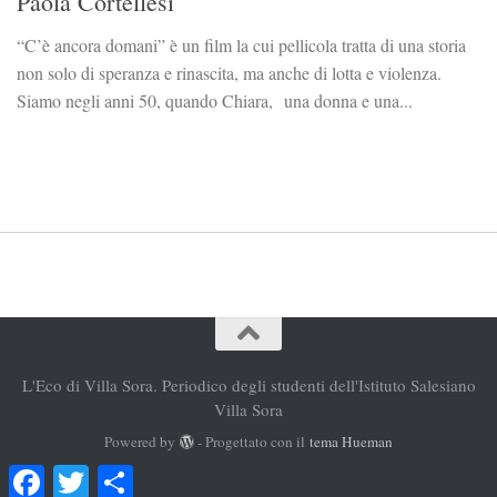
Paola Cortellesi
“C’è ancora domani” è un film la cui pellicola tratta di una storia
non solo di speranza e rinascita, ma anche di lotta e violenza.
Siamo negli anni 50, quando Chiara, una donna e una...
L'Eco di Villa Sora. Periodico degli studenti dell'Istituto Salesiano
Villa Sora
Powered by
- Progettato con il
tema Hueman
Facebook
Twitter
Condividi