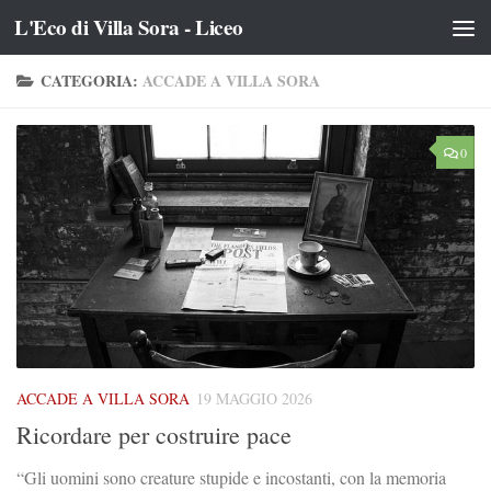
L'Eco di Villa Sora - Liceo
Salta al contenuto
CATEGORIA:
ACCADE A VILLA SORA
0
ACCADE A VILLA SORA
19 MAGGIO 2026
Ricordare per costruire pace
“Gli uomini sono creature stupide e incostanti, con la memoria