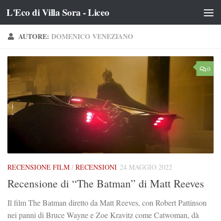
L'Eco di Villa Sora - Liceo
Salta al contenuto
AUTORE:
DOMENICO VENEZIANO
0
RECENSIONE FILM
/
RECENSIONI
24 MAGGIO 2022
Recensione di “The Batman” di Matt Reeves
Il film The Batman diretto da Matt Reeves, con Robert Pattinson
nei panni di Bruce Wayne e Zoe Kravitz come Catwoman, dà