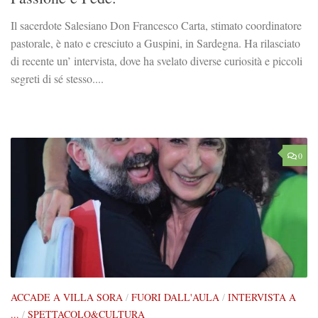
Il sacerdote Salesiano Don Francesco Carta, stimato coordinatore
pastorale, è nato e cresciuto a Guspini, in Sardegna. Ha rilasciato
di recente un’ intervista, dove ha svelato diverse curiosità e piccoli
segreti di sé stesso....
0
ACCADE A VILLA SORA
/
FUORI DALL'AULA
/
INTERVISTA A
...
/
SPETTACOLO&CULTURA