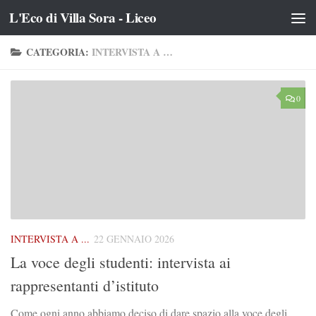
L'Eco di Villa Sora - Liceo
Salta al contenuto
CATEGORIA:
INTERVISTA A …
0
INTERVISTA A ...
22 GENNAIO 2026
La voce degli studenti: intervista ai
rappresentanti d’istituto
Come ogni anno abbiamo deciso di dare spazio alla voce degli