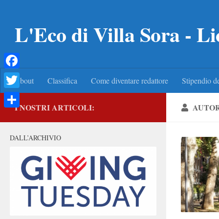
Salta al contenuto
L'Eco di Villa Sora - Li
Facebook
About
Classifica
Come diventare redattore
Stipendio de
Twitter
I NOSTRI ARTICOLI:
AUTO
Condividi
DALL’ARCHIVIO