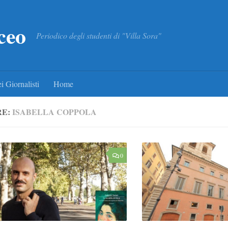
ceo
Periodico degli studenti di "Villa Sora"
i Giornalisti
Home
RE:
ISABELLA COPPOLA
0