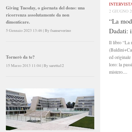
INTERVISTA 
Giving Tuesday, o giornata del dono: una
2 GIUGNO 2
ricorrenza assolutamente da non
“La mode
dimenticare.
Dadati: 
5 Gennaio 2023 13:46
|
By
fsanseverino
Il libro “La
(Baldini+Ca
Tornerò da te?
ed originale
loro: la pass
15 Marzo 2013 11:04
|
By
saretta12
mistero....