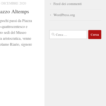
5 DICEMBRE 2020
Feed dei commenti
alazzo Altemps
WordPress.org
 pochi passi da Piazza
o-quattrocentesco e
tro sedi del Museo
Ricerca
aristocratica, venne
per:
rolamo Riario, signore