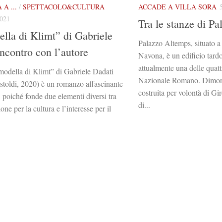
A ...
/
SPETTACOLO&CULTURA
ACCADE A VILLA SORA
021
Tra le stanze di P
lla di Klimt” di Gabriele
Palazzo Altemps, situato a
incontro con l’autore
Navona, è un edificio tard
attualmente una delle quat
 modella di Klimt” di Gabriele Dadati
Nazionale Romano. Dimora 
stoldi, 2020) è un romanzo affascinante
costruita per volontà di Gi
 poiché fonde due elementi diversi tra
di...
ione per la cultura e l’interesse per il