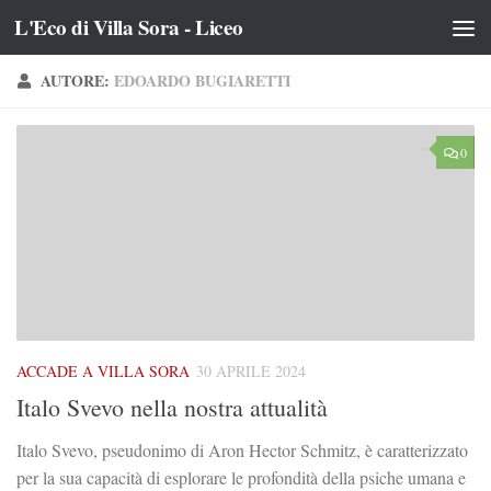
L'Eco di Villa Sora - Liceo
Salta al contenuto
AUTORE:
EDOARDO BUGIARETTI
0
ACCADE A VILLA SORA
30 APRILE 2024
Italo Svevo nella nostra attualità
Italo Svevo, pseudonimo di Aron Hector Schmitz, è caratterizzato
per la sua capacità di esplorare le profondità della psiche umana e