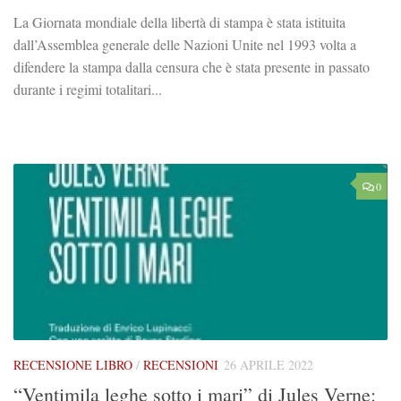
La Giornata mondiale della libertà di stampa è stata istituita
dall’Assemblea generale delle Nazioni Unite nel 1993 volta a
difendere la stampa dalla censura che è stata presente in passato
durante i regimi totalitari...
0
RECENSIONE LIBRO
/
RECENSIONI
26 APRILE 2022
“Ventimila leghe sotto i mari” di Jules Verne: