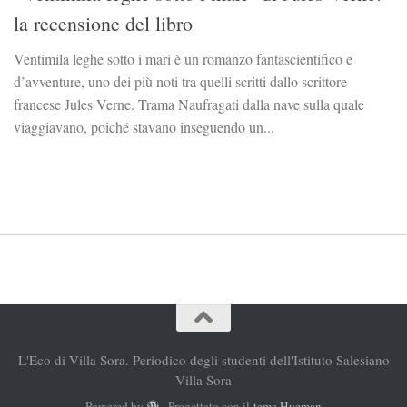
la recensione del libro
Ventimila leghe sotto i mari è un romanzo fantascientifico e
d’avventure, uno dei più noti tra quelli scritti dallo scrittore
francese Jules Verne. Trama Naufragati dalla nave sulla quale
viaggiavano, poiché stavano inseguendo un...
L'Eco di Villa Sora. Periodico degli studenti dell'Istituto Salesiano
Villa Sora
Powered by
- Progettato con il
tema Hueman