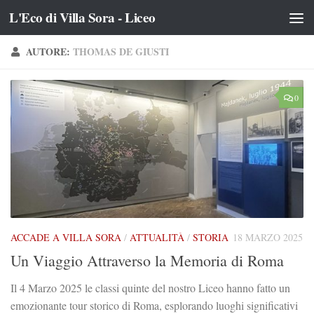
L'Eco di Villa Sora - Liceo
Salta al contenuto
AUTORE:
THOMAS DE GIUSTI
0
ACCADE A VILLA SORA
/
ATTUALITÀ
/
STORIA
18 MARZO 2025
Un Viaggio Attraverso la Memoria di Roma
Il 4 Marzo 2025 le classi quinte del nostro Liceo hanno fatto un
emozionante tour storico di Roma, esplorando luoghi significativi