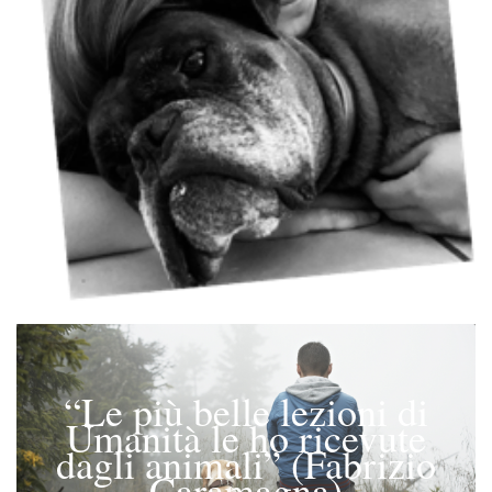
“Le più belle lezioni di
Umanità le ho ricevute
dagli animali” (Fabrizio
Caramagna)