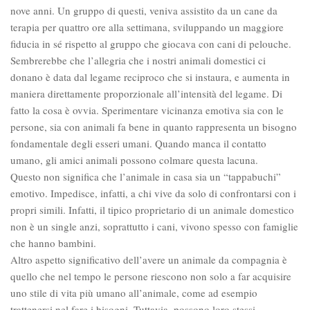
nove anni. Un gruppo di questi, veniva assistito da un cane da
terapia per quattro ore alla settimana, sviluppando un maggiore
fiducia in sé rispetto al gruppo che giocava con cani di pelouche.
Sembrerebbe che l’allegria che i nostri animali domestici ci
donano è data dal legame reciproco che si instaura, e aumenta in
maniera direttamente proporzionale all’intensità del legame. Di
fatto la cosa è ovvia. Sperimentare vicinanza emotiva sia con le
persone, sia con animali fa bene in quanto rappresenta un bisogno
fondamentale degli esseri umani. Quando manca il contatto
umano, gli amici animali possono colmare questa lacuna.
Questo non significa che l’animale in casa sia un “tappabuchi”
emotivo. Impedisce, infatti, a chi vive da solo di confrontarsi con i
propri simili. Infatti, il tipico proprietario di un animale domestico
non è un single anzi, soprattutto i cani, vivono spesso con famiglie
che hanno bambini.
Altro aspetto significativo dell’avere un animale da compagnia è
quello che nel tempo le persone riescono non solo a far acquisire
uno stile di vita più umano all’animale, come ad esempio
trattenersi nel fare i bisogni. Tuttavia, possono loro stessi