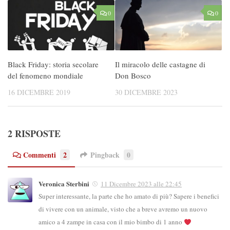
0
0
Black Friday: storia secolare
Il miracolo delle castagne di
del fenomeno mondiale
Don Bosco
16 DICEMBRE 2019
30 DICEMBRE 2023
2 RISPOSTE
Commenti
2
Pingback
0
Veronica Sterbini
11 Dicembre 2023 alle 22:45
Super interessante, la parte che ho amato di più? Sapere i benefici
di vivere con un animale, visto che a breve avremo un nuovo
amico a 4 zampe in casa con il mio bimbo di 1 anno