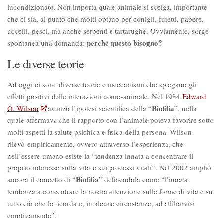
incondizionato. Non importa quale animale si scelga, importante
che ci sia, al punto che molti optano per conigli, furetti, papere,
uccelli, pesci, ma anche serpenti e tartarughe. Ovviamente, sorge
perché questo bisogno?
spontanea una domanda:
Le diverse teorie
Ad oggi ci sono diverse teorie e meccanismi che spiegano gli
effetti positivi delle interazioni uomo-animale. Nel 1984
Edward
Biofilia
O. Wilson
avanzò l’ipotesi scientifica della “
”, nella
quale affermava che il rapporto con l’animale poteva favorire sotto
molti aspetti la salute psichica e fisica della persona. Wilson
rilevò empiricamente, ovvero attraverso l’esperienza, che
nell’essere umano esiste la “tendenza innata a concentrare il
proprio interesse sulla vita e sui processi vitali”. Nel 2002 ampliò
Biofilia
ancora il concetto di “
” definendola come “l’innata
tendenza a concentrare la nostra attenzione sulle forme di vita e su
tutto ciò che le ricorda e, in alcune circostanze, ad affiliarvisi
emotivamente”.