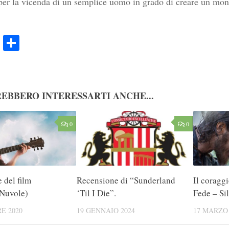
er la vicenda di un semplice uomo in grado di creare un mon
ook
Twitter
Condividi
EBBERO INTERESSARTI ANCHE...
0
0
 del film
Recensione di “Sunderland
Il coraggi
(Nuvole)
‘Til I Die”.
Fede – Si
E 2020
19 GENNAIO 2024
17 MARZO 