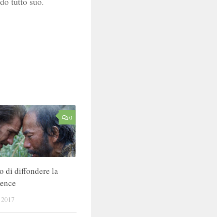
do tutto suo.
0
o di diffondere la
lence
2017