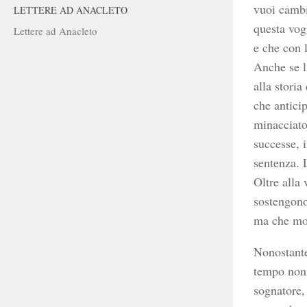
vuoi cambi
LETTERE AD ANACLETO
questa vog
Lettere ad Anacleto
e che con l
Anche se la
alla stori
che antici
minacciato
successe, i
sentenza. L
Oltre alla 
sostengono
ma che molt
Nonostante 
tempo non 
sognatore, 