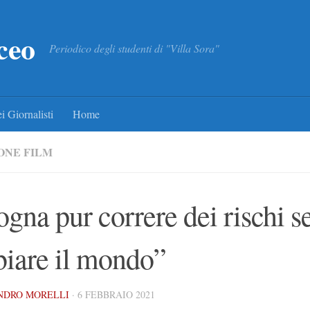
ceo
Periodico degli studenti di "Villa Sora"
i Giornalisti
Home
ONE FILM
ogna pur correre dei rischi s
iare il mondo”
NDRO MORELLI
·
6 FEBBRAIO 2021