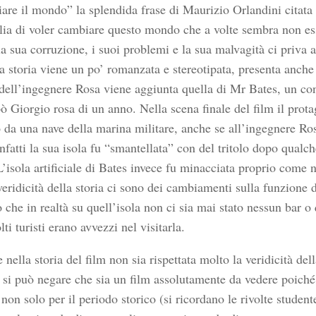
are il mondo” la splendida frase di Maurizio Orlandini citata 
lia di voler cambiare questo mondo che a volte sembra non ess
a sua corruzione, i suoi problemi e la sua malvagità ci priva a
 storia viene un po’ romanzata e stereotipata, presenta anche d
a dell’ingegnere Rosa viene aggiunta quella di Mr Bates, un co
pò Giorgio rosa di un anno. Nella scena finale del film il prot
 da una nave della marina militare, anche se all’ingegnere Ro
nfatti la sua isola fu “smantellata” con del tritolo dopo qualc
’isola artificiale di Bates invece fu minacciata proprio come n
veridicità della storia ci sono dei cambiamenti sulla funzione de
 che in realtà su quell’isola non ci sia mai stato nessun bar o 
i turisti erano avvezzi nel visitarla.
nella storia del film non sia rispettata molto la veridicità dell
si può negare che sia un film assolutamente da vedere poiché 
non solo per il periodo storico (si ricordano le rivolte student