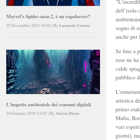
“L’incredib
dell’isola 
Marvel’s Spider-man 2, è un capolavoro?
ambientata
25 Novembre 2023 19:02
|
By
Leonardo Cerioni
sogno di u
anche per 
Se fino a p
rose ne ha 
calde spiag
pubblico d
L’entusias
artistica 
L’impatto ambientale dei consumi digitali
primo ciak 
24 Gennaio 2026 14:07
|
By
Aurora Russo
Malta, Rom
vari esper
giorni), ma