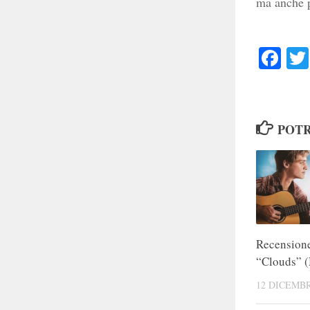
ma anche p
Faceb
POTR
Recensione
“Clouds” 
12 DICEMBR