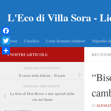
Salta al contenuto
L'Eco di Villa Sora - Li
Facebook
About
Classifica
Come diventare redattore
Stipendio de
Twitter
I NOSTRI ARTICOLI:
RECENSI
Condividi
ARTICOLO SUCCESSIVO
“Bis
Il cuore della felicità – II parte
ARTICOLO PRECEDENTE
camb
La festa di Don Bosco e due episodi della
vita del Santo
DI
ALESSA