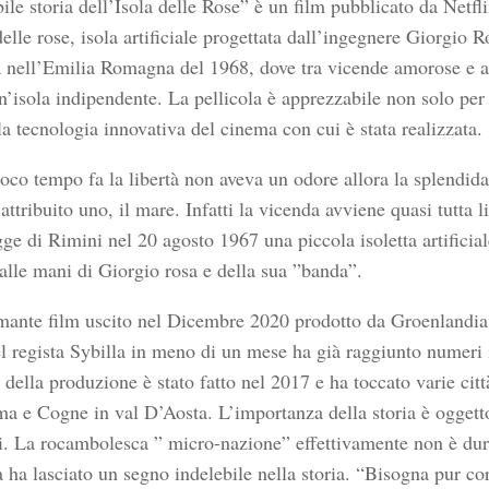
ile storia dell’Isola delle Rose” è un film pubblicato da Netfli
delle rose, isola artificiale progettata dall’ingegnere Giorgio 
 nell’Emilia Romagna del 1968, dove tra vicende amorose e a
n’isola indipendente. La pellicola è apprezzabile non solo per
la tecnologia innovativa del cinema con cui è stata realizzata.
oco tempo fa la libertà non aveva un odore allora la splendida 
attribuito uno, il mare. Infatti la vicenda avviene quasi tutta l
ge di Rimini nel 20 agosto 1967 una piccola isoletta artificial
alle mani di Giorgio rosa e della sua ”banda”.
mante film uscito nel Dicembre 2020 prodotto da Groenlandia,
del regista Sybilla in meno di un mese ha già raggiunto numeri 
della produzione è stato fatto nel 2017 e ha toccato varie città
a e Cogne in val D’Aosta. L’importanza della storia è oggetto 
ti. La rocambolesca ” micro-nazione” effettivamente non è dur
 ha lasciato un segno indelebile nella storia. “Bisogna pur cor