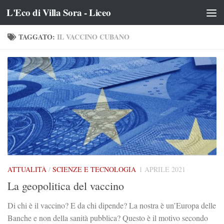
L'Eco di Villa Sora - Liceo
Salta al contenuto
TAGGATO:
IL VACCINO CUBANO
ATTUALITÀ
/
SCIENZE E TECNOLOGIA
1 APRILE 2021
La geopolitica del vaccino
Di chi è il vaccino? E da chi dipende? La nostra è un’Europa delle
Banche e non della sanità pubblica? Questo è il motivo secondo