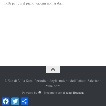
molti per cui il piano vaccini non si sta...
L'Eco di Villa Sora. Periodico degli studenti dell'Istituto Salesiano
Villa Sora
Powered by
- Progettato con il
tema Hueman
Facebook
Twitter
Condividi