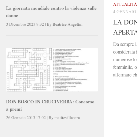
ATTUALITÀ
La giornata mondiale contro la violenza sulle
4 GENNAIO 
donne
LA DO
3 Dicembre 2023 9:32
|
By
Beatrice Angelini
APERT
Da sempre la
considerata 
numerose lot
femminile, o
affermare ch
DON BOSCO IN CRUCIVERBA: Concorso
a premi
26 Gennaio 2013 17:02
|
By
matitevillasora