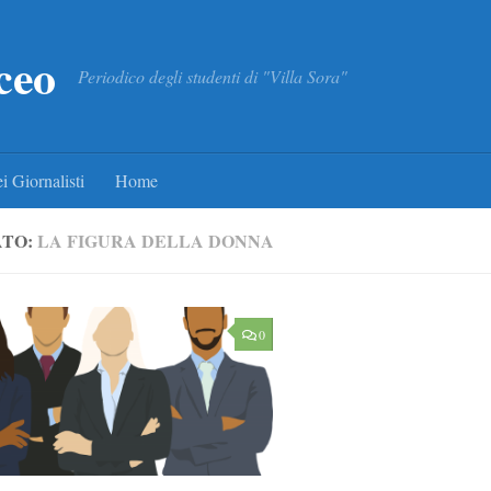
ceo
Periodico degli studenti di "Villa Sora"
i Giornalisti
Home
ATO:
LA FIGURA DELLA DONNA
0