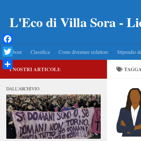
Salta al contenuto
L'Eco di Villa Sora - Li
Facebook
About
Classifica
Come diventare redattore
Stipendio de
Twitter
I NOSTRI ARTICOLI:
TAGG
Condividi
DALL’ARCHIVIO