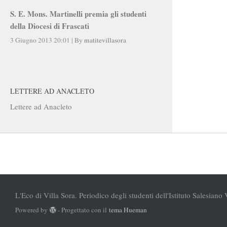
S. E. Mons. Martinelli premia gli studenti
della Diocesi di Frascati
3 Giugno 2013 20:01
|
By
matitevillasora
LETTERE AD ANACLETO
Lettere ad Anacleto
L'Eco di Villa Sora. Periodico degli studenti dell'Istituto Salesiano 
Powered by
- Progettato con il
tema Hueman