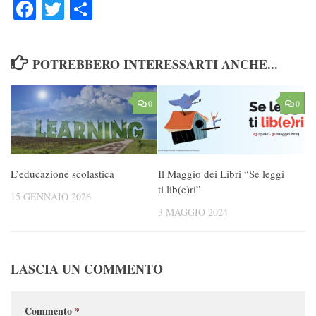
Facebook
Twitter
Condividi
POTREBBERO INTERESSARTI ANCHE...
0
0
L’educazione scolastica
Il Maggio dei Libri “Se leggi
ti lib(e)ri”
15 GENNAIO 2026
3 MAGGIO 2024
LASCIA UN COMMENTO
Commento
*