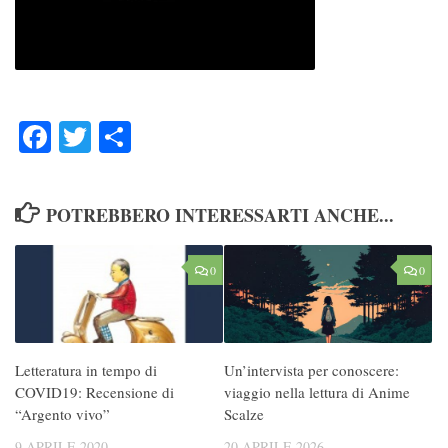
Facebook
Twitter
Condividi
POTREBBERO INTERESSARTI ANCHE...
0
0
Letteratura in tempo di
Un’intervista per conoscere:
COVID19: Recensione di
viaggio nella lettura di Anime
“Argento vivo”
Scalze
9 APRILE 2020
20 APRILE 2026