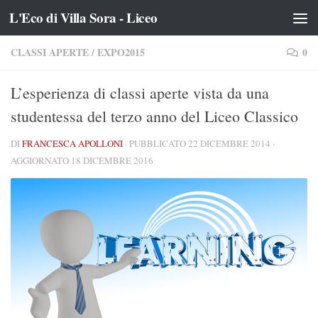
L'Eco di Villa Sora - Liceo
Salta al contenuto
CLASSI APERTE
/
EXPO2015
0
L’esperienza di classi aperte vista da una
studentessa del terzo anno del Liceo Classico
DI
FRANCESCA APOLLONI
· PUBBLICATO
22 DICEMBRE 2014
·
AGGIORNATO
18 DICEMBRE 2016