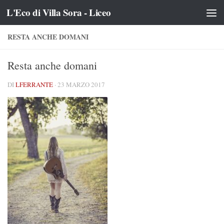
L'Eco di Villa Sora - Liceo
Salta al contenuto
RESTA ANCHE DOMANI
Resta anche domani
DI
LFERRANTE
·
23 MARZO 2017