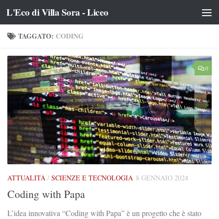
L'Eco di Villa Sora - Liceo
Salta al contenuto
TAGGATO:
CODING
0
ATTUALITÀ
/
SCIENZE E TECNOLOGIA
8 GENNAIO 2024
Coding with Papa
L’idea innovativa “Coding with Papa” è un progetto che è stato