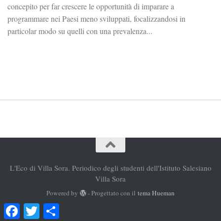
concepito per far crescere le opportunità di imparare a
programmare nei Paesi meno sviluppati, focalizzandosi in
particolar modo su quelli con una prevalenza...
L'Eco di Villa Sora. Periodico degli studenti dell'Istituto Salesiano
Villa Sora
Powered by
- Progettato con il
tema Hueman
Facebook
Twitter
Condividi