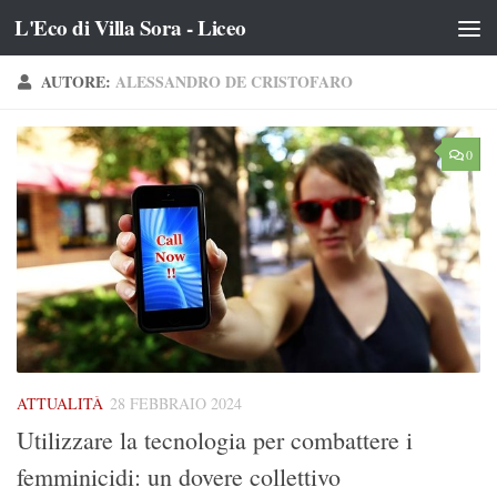
L'Eco di Villa Sora - Liceo
Salta al contenuto
AUTORE:
ALESSANDRO DE CRISTOFARO
0
ATTUALITÀ
28 FEBBRAIO 2024
Utilizzare la tecnologia per combattere i
femminicidi: un dovere collettivo