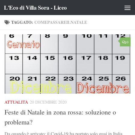
L'Eco di Villa Sora - Liceo
Salta al contenuto
TAGGATO:
COMEPASSAREILNATALE
0
ATTUALITÀ
20 DICEMBRE 2020
Feste di Natale in zona rossa: soluzione o
problema?
Da quando è arrivato: il Covid-19 ha portato solo guai in Italia,