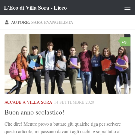
L'Eco di Villa Sora - Liceo
Salta al contenuto
AUTORE:
SARA EVANGELISTA
0
ACCADE A VILLA SORA
14 SETTEMBRE 2020
Buon anno scolastico!
Che dire! Mentre provo a buttare giù qualche riga per scrivere
questo articolo, mi passano davanti agli occhi, e soprattutto al