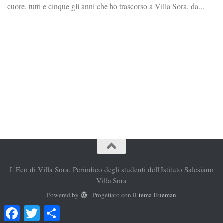
cuore, tutti e cinque gli anni che ho trascorso a Villa Sora, da...
L'Eco di Villa Sora. Periodico degli studenti dell'Istituto Salesiano
Villa Sora
Powered by
- Progettato con il
tema Hueman
Facebook
Twitter
Condividi