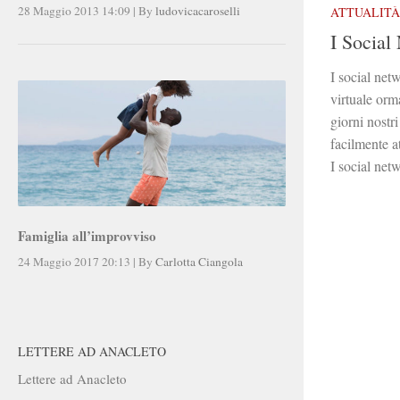
28 Maggio 2013 14:09
|
By
ludovicacaroselli
ATTUALITÀ
I Social
I social ne
virtuale orma
giorni nostr
facilmente a
I social net
Famiglia all’improvviso
24 Maggio 2017 20:13
|
By
Carlotta Ciangola
LETTERE AD ANACLETO
Lettere ad Anacleto