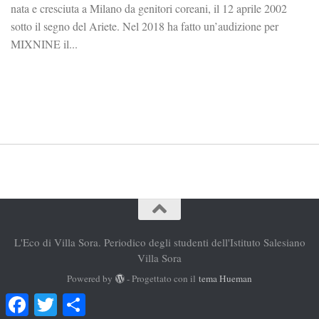
nata e cresciuta a Milano da genitori coreani, il 12 aprile 2002
sotto il segno del Ariete. Nel 2018 ha fatto un’audizione per
MIXNINE il...
L'Eco di Villa Sora. Periodico degli studenti dell'Istituto Salesiano
Villa Sora
Powered by
- Progettato con il
tema Hueman
Facebook
Twitter
Condividi