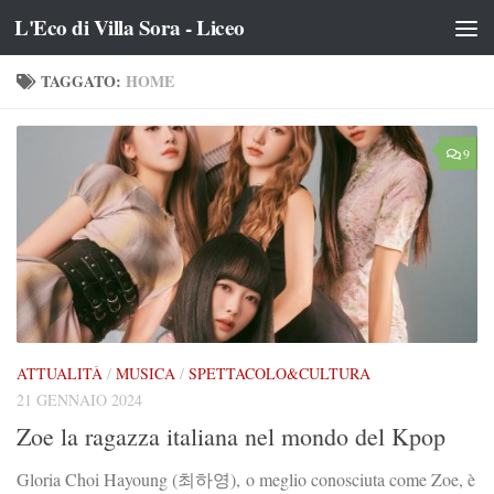
L'Eco di Villa Sora - Liceo
Salta al contenuto
TAGGATO:
HOME
9
ATTUALITÀ
/
MUSICA
/
SPETTACOLO&CULTURA
21 GENNAIO 2024
Zoe la ragazza italiana nel mondo del Kpop
Gloria Choi Hayoung (최하영), o meglio conosciuta come Zoe, è