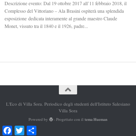
Descrizione evento: Dal 19 ottobre 2017 all’11 febbraio 2018, il
Complesso del Vittoriano – Ala Brasini ospiterà una splendida
esposizione dedicata interamente al grande maestro Claude
Monet, vissuto tra il 1840 e il 1926, padre...
L'Eco di Villa Sora. Periodico degli studenti dell'Istituto Salesiano
Villa Sora
Powered by
- Progettato con il
tema Hueman
Facebook
Twitter
Condividi