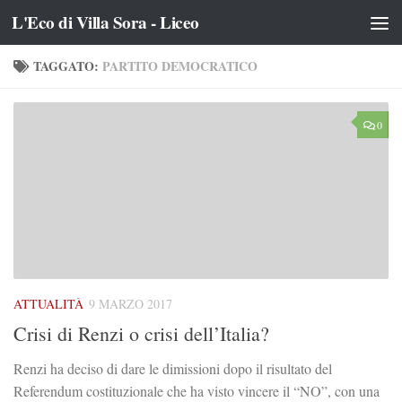
L'Eco di Villa Sora - Liceo
Salta al contenuto
TAGGATO:
PARTITO DEMOCRATICO
0
ATTUALITÀ
9 MARZO 2017
Crisi di Renzi o crisi dell’Italia?
Renzi ha deciso di dare le dimissioni dopo il risultato del
Referendum costituzionale che ha visto vincere il “NO”, con una