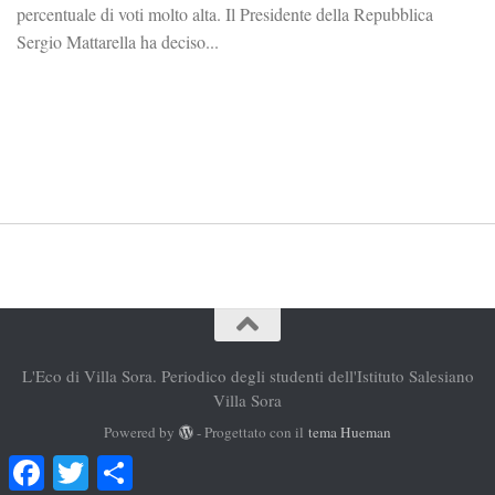
percentuale di voti molto alta. Il Presidente della Repubblica
Sergio Mattarella ha deciso...
L'Eco di Villa Sora. Periodico degli studenti dell'Istituto Salesiano
Villa Sora
Powered by
- Progettato con il
tema Hueman
Facebook
Twitter
Condividi