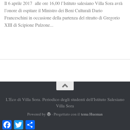
Il 6 aprile 2017 alle ore 16,00 l’Istituto salesiano Villa Sora avrà
l’onore di ospitare il Ministro dei Beni Culturali Dario
Franceschini in occasione della partenza del ritratto di Gregorio
XIII di Scipione Pulzone...
L'Eco di Villa Sora. Periodico degli studenti dell'Istituto Salesiano
Villa Sora
Powered by
- Progettato con il
tema Hueman
Facebook
Twitter
Condividi