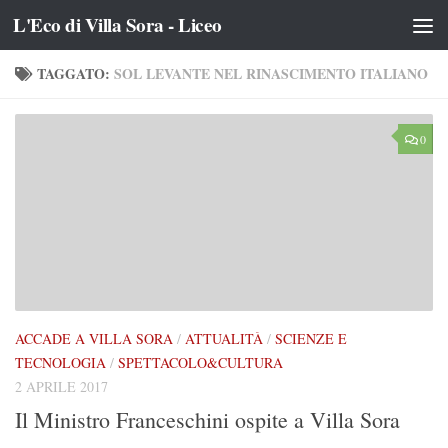
L'Eco di Villa Sora - Liceo
Salta al contenuto
TAGGATO:
SOL LEVANTE NEL RINASCIMENTO ITALIANO
0
ACCADE A VILLA SORA
/
ATTUALITÀ
/
SCIENZE E
TECNOLOGIA
/
SPETTACOLO&CULTURA
2 APRILE 2017
Il Ministro Franceschini ospite a Villa Sora