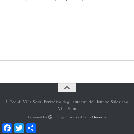
L'Eco di Villa Sora. Periodico degli studenti dell'Istituto Salesiano
Villa Sora
Powered by
- Progettato con il
tema Hueman
Facebook
Twitter
Condividi