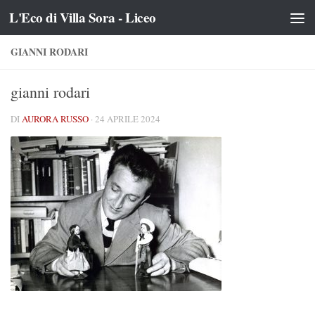
L'Eco di Villa Sora - Liceo
Salta al contenuto
GIANNI RODARI
gianni rodari
DI
AURORA RUSSO
·
24 APRILE 2024