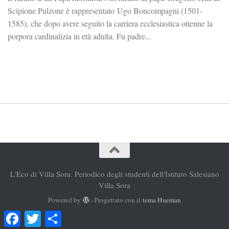
Scipione Pulzone è rappresentato Ugo Boncompagni (1501-
1585), che dopo avere seguito la carriera ecclesiastica ottenne la
porpora cardinalizia in età adulta. Fu padre...
L'Eco di Villa Sora. Periodico degli studenti dell'Istituto Salesiano
Villa Sora
Powered by
- Progettato con il
tema Hueman
Facebook
Twitter
Condividi