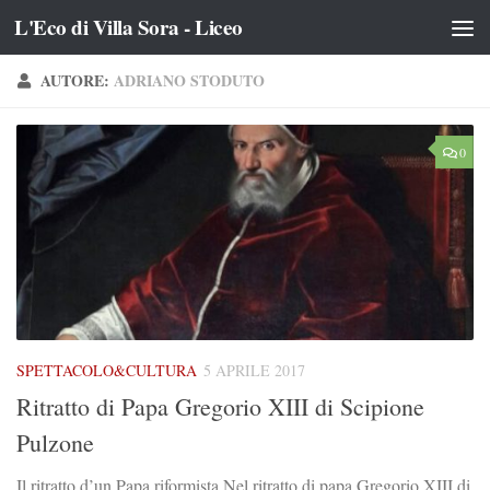
L'Eco di Villa Sora - Liceo
Salta al contenuto
AUTORE:
ADRIANO STODUTO
0
SPETTACOLO&CULTURA
5 APRILE 2017
Ritratto di Papa Gregorio XIII di Scipione
Pulzone
Il ritratto d’un Papa riformista Nel ritratto di papa Gregorio XIII di